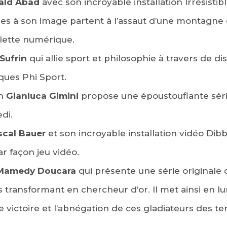
ald Abad
avec son incroyable installation Irrésistib
es à son image partent à l’assaut d’une montagne d
lette numérique.
Sufrin
qui allie sport et philosophie à travers de d
ques Phi Sport.
en
Gianluca Gimini
propose une époustouflante séri
di.
scal Bauer
et son incroyable installation vidéo Dib
r façon jeu vidéo.
Mamedy Doucara
qui présente une série originale d
transformant en chercheur d’or. Il met ainsi en lum
f de victoire et l’abnégation de ces gladiateurs des