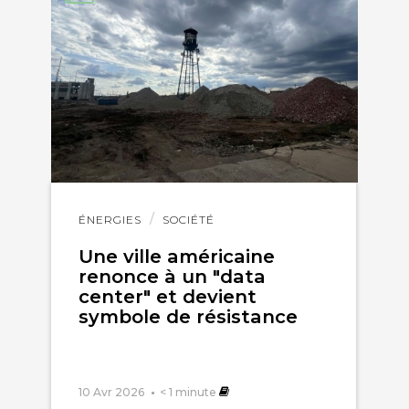
Lire
ÉNERGIES
SOCIÉTÉ
l'article
Une ville américaine
renonce à un "data
center" et devient
symbole de résistance
10 Avr 2026
< 1
minute