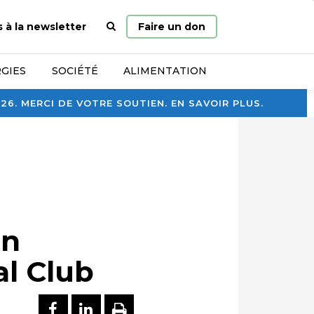
Page
s à la newsletter
Faire un don
d’accueil
GIES
SOCIÉTÉ
ALIMENTATION
. MERCI DE VOTRE SOUTIEN. EN SAVOIR PLUS.
on
al Club
PARTAGER SUR FACEBOOK
PARTAGER SUR LINKEDI
IMPRIMER