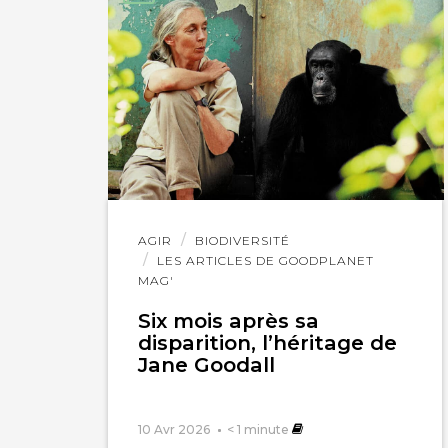
Lire
AGIR
BIODIVERSITÉ
l'article
LES ARTICLES DE GOODPLANET
MAG'
Six mois après sa
disparition, l’héritage de
Jane Goodall
10 Avr 2026
< 1
minute