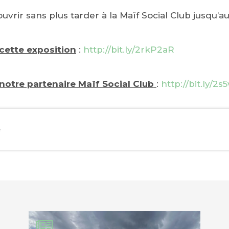
vrir sans plus tarder à la Maïf Social Club jusqu’au à
 cette exposition
:
http://bit.ly/2rkP2aR
 notre partenaire Maïf Social Club
:
http://bit.ly/2s
e
EBOOK
KEDIN