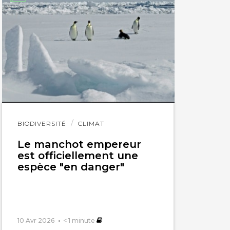
Lire
BIODIVERSITÉ
CLIMAT
l'article
Le manchot empereur
est officiellement une
espèce "en danger"
10 Avr 2026
< 1
minute