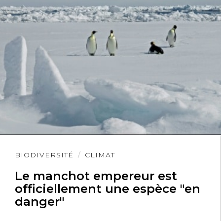
Lire
BIODIVERSITÉ
CLIMAT
l'article
Le manchot empereur est
officiellement une espèce "en
danger"