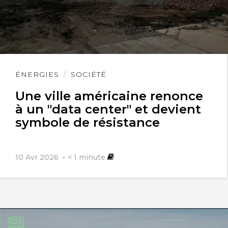
Lire
ÉNERGIES
SOCIÉTÉ
l'article
Une ville américaine renonce
à un "data center" et devient
symbole de résistance
10 Avr 2026
< 1
minute