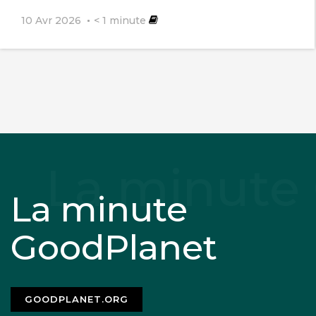
10 Avr 2026
< 1
minute
La minute
GoodPlanet
GOODPLANET.ORG