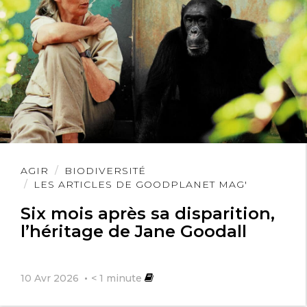
Lire
AGIR
BIODIVERSITÉ
l'article
LES ARTICLES DE GOODPLANET MAG'
Six mois après sa disparition,
l’héritage de Jane Goodall
10 Avr 2026
< 1
minute