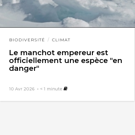
Lire
BIODIVERSITÉ
CLIMAT
l'article
Le manchot empereur est
officiellement une espèce "en
danger"
10 Avr 2026
< 1
minute