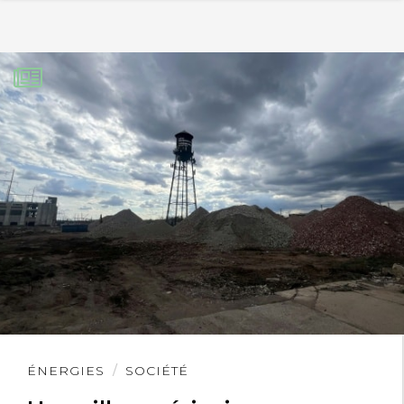
Lire
ÉNERGIES
SOCIÉTÉ
l'article