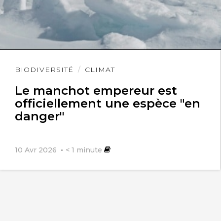
Lire
BIODIVERSITÉ
CLIMAT
l'article
Le manchot empereur est
officiellement une espèce "en
danger"
10 Avr 2026
< 1
minute