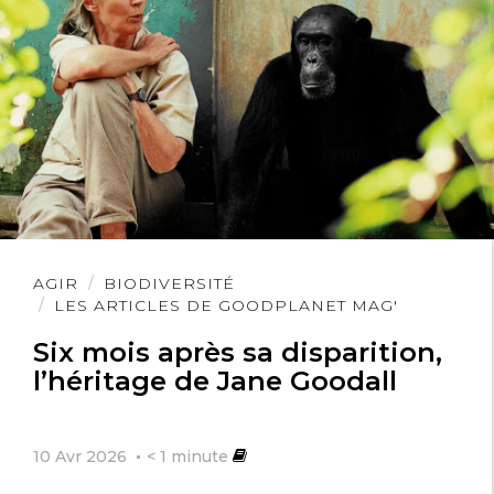
Lire
AGIR
BIODIVERSITÉ
l'article
LES ARTICLES DE GOODPLANET MAG'
Six mois après sa disparition,
l’héritage de Jane Goodall
10 Avr 2026
< 1
minute