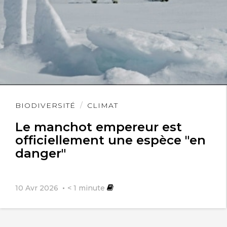
Lire
BIODIVERSITÉ
CLIMAT
l'article
Le manchot empereur est
officiellement une espèce "en
danger"
10 Avr 2026
< 1
minute