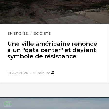
Lire
ÉNERGIES
SOCIÉTÉ
l'article
Une ville américaine renonce
à un "data center" et devient
symbole de résistance
10 Avr 2026
< 1
minute