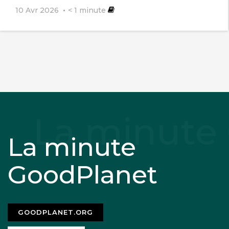
10 Avr 2026
< 1
minute
La minute
GoodPlanet
GOODPLANET.ORG