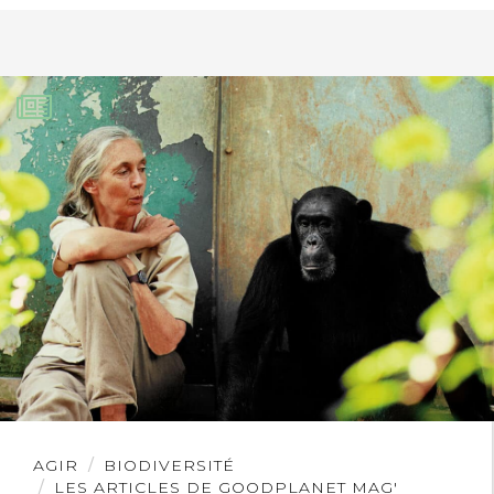
Lire
AGIR
BIODIVERSITÉ
l'article
LES ARTICLES DE GOODPLANET MAG'