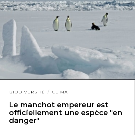
Lire
BIODIVERSITÉ
CLIMAT
l'article
Le manchot empereur est
officiellement une espèce "en
danger"