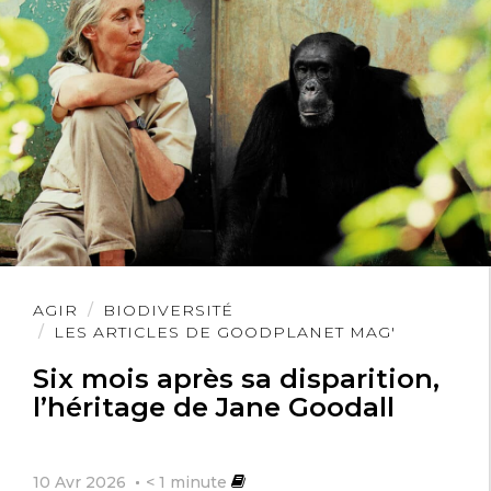
Lire
AGIR
BIODIVERSITÉ
l'article
LES ARTICLES DE GOODPLANET MAG'
Six mois après sa disparition,
l’héritage de Jane Goodall
10 Avr 2026
< 1
minute