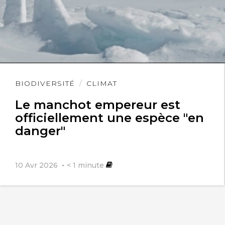
Lire
BIODIVERSITÉ
CLIMAT
l'article
Le manchot empereur est
officiellement une espèce "en
danger"
10 Avr 2026
< 1
minute