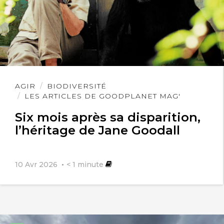
Lire
AGIR
BIODIVERSITÉ
l'article
LES ARTICLES DE GOODPLANET MAG'
Six mois après sa disparition,
l’héritage de Jane Goodall
10 Avr 2026
< 1
minute