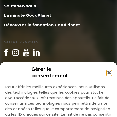
Soutenez-nous
La minute GoodPlanet
Découvrez la fondation GoodPlanet
SUIVEZ-NOUS
INSCRIPTION NEWSLETTER
Gérer le
consentement
Pour offrir les meilleures expériences, nous utilisons
des technologies telles que les cookies pour stocker
Quotidienne
et/ou accéder aux informations des appareils. Le fait de
consentir à ces technologies nous permettra de traiter
Hebdo
des données telles que le comportement de navigation
ou les ID uniques sur ce site. Le fait de ne pas consentir