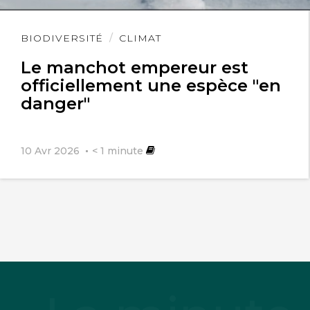
Lire
BIODIVERSITÉ
CLIMAT
l'article
Le manchot empereur est
officiellement une espèce "en
danger"
10 Avr 2026
< 1
minute