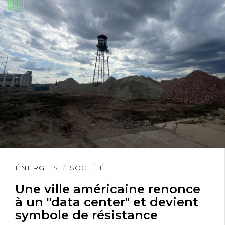
Lire
ÉNERGIES
SOCIÉTÉ
l'article
Une ville américaine renonce
à un "data center" et devient
symbole de résistance