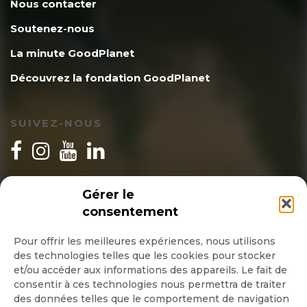
Nous contacter
Soutenez-nous
La minute GoodPlanet
Découvrez la fondation GoodPlanet
SUIVEZ-NOUS
INSCRIPTION NEWSLETTER
Gérer le
consentement
Pour offrir les meilleures expériences, nous utilisons
des technologies telles que les cookies pour stocker
Quotidienne
et/ou accéder aux informations des appareils. Le fait de
consentir à ces technologies nous permettra de traiter
Hebdo
des données telles que le comportement de navigation