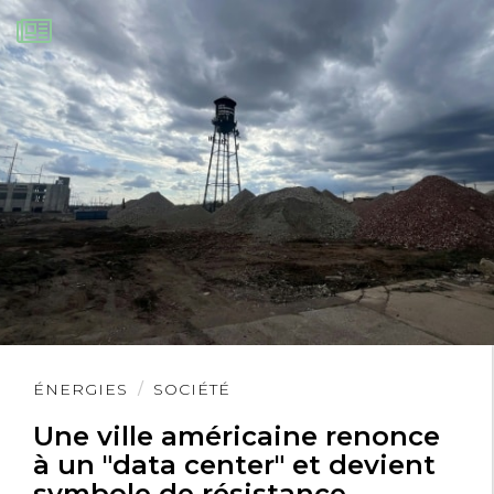
Lire
ÉNERGIES
SOCIÉTÉ
l'article
Une ville américaine renonce
à un "data center" et devient
symbole de résistance