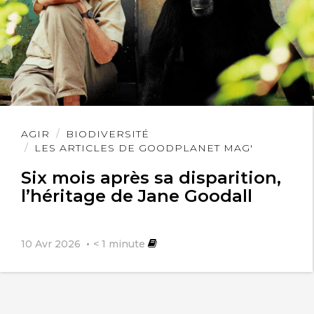
Lire
AGIR
BIODIVERSITÉ
l'article
LES ARTICLES DE GOODPLANET MAG'
Six mois après sa disparition,
l’héritage de Jane Goodall
10 Avr 2026
< 1
minute