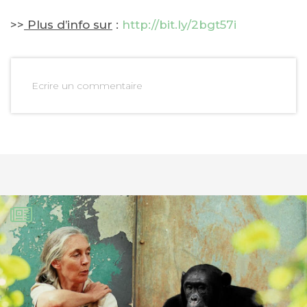
>>
Plus d’info sur
:
http://bit.ly/2bgt57i
Ecrire un commentaire