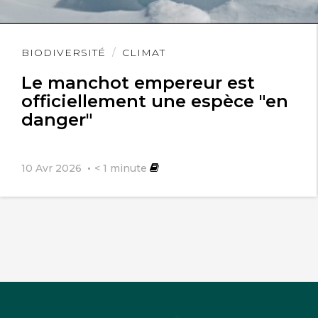
Lire
BIODIVERSITÉ
CLIMAT
l'article
Le manchot empereur est
officiellement une espèce "en
danger"
10 Avr 2026
< 1
minute