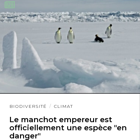
Lire
BIODIVERSITÉ
CLIMAT
l'article
Le manchot empereur est
officiellement une espèce "en
danger"