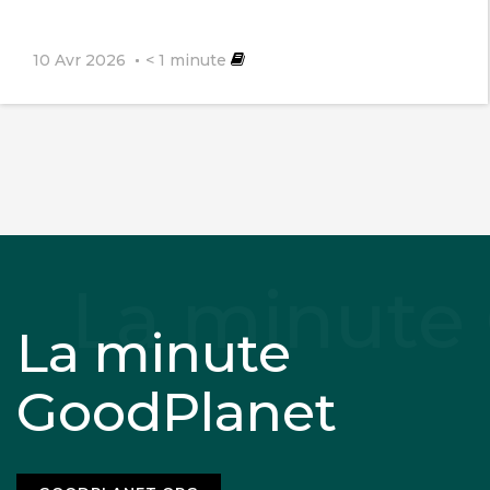
10 Avr 2026
< 1
minute
La minute
GoodPlanet