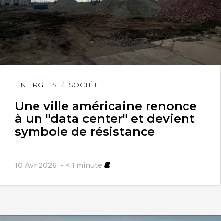
Lire
ÉNERGIES
SOCIÉTÉ
l'article
Une ville américaine renonce
à un "data center" et devient
symbole de résistance
10 Avr 2026
< 1
minute