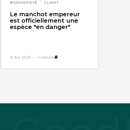
Lire
BIODIVERSITÉ
CLIMAT
l'article
Le manchot empereur
est officiellement une
espèce "en danger"
10 Avr 2026
< 1
minute