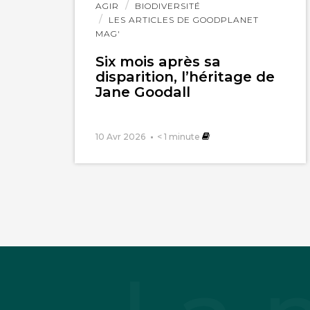
Lire
AGIR
BIODIVERSITÉ
l'article
LES ARTICLES DE GOODPLANET
MAG'
Six mois après sa
disparition, l’héritage de
Jane Goodall
10 Avr 2026
< 1
minute