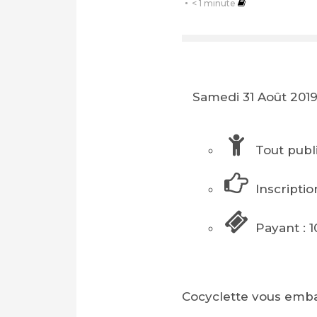
< 1
minute
Samedi 31 Août 201
Tout publ
Inscriptio
Payant : 1
Cocyclette vous emba