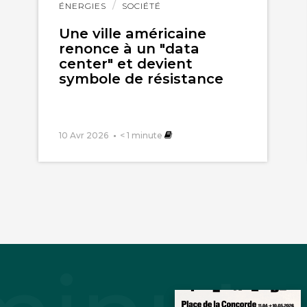
Lire
ÉNERGIES
SOCIÉTÉ
l'article
Une ville américaine
renonce à un "data
center" et devient
symbole de résistance
10 Avr 2026
< 1
minute