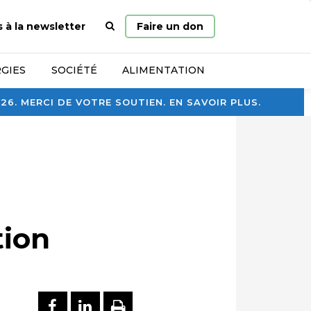
Page
s à la newsletter
Faire un don
d’accueil
GIES
SOCIÉTÉ
ALIMENTATION
. MERCI DE VOTRE SOUTIEN. EN SAVOIR PLUS.
tion
PARTAGER SUR FACEBOOK
PARTAGER SUR LINKEDI
IMPRIMER