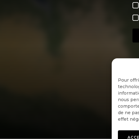
Pour offr
technolog
informati
nous perm
comportem
de ne pas
effet nég
ACC