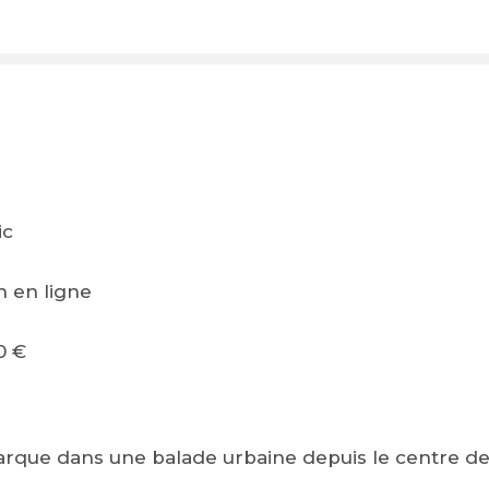
9
ic
n en ligne
0 €
rque dans une balade urbaine depuis le centre de P