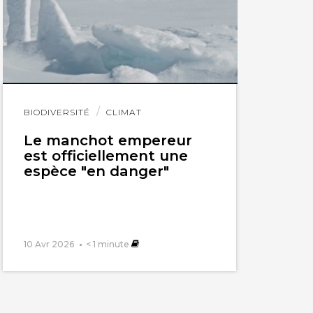
Lire
BIODIVERSITÉ
CLIMAT
l'article
Le manchot empereur
est officiellement une
espèce "en danger"
10 Avr 2026
< 1
minute