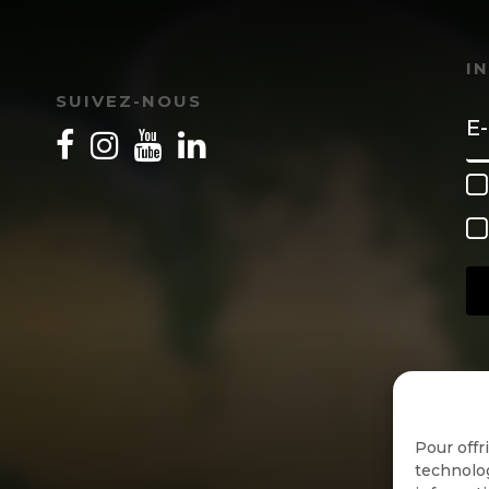
I
SUIVEZ-NOUS
Pour offr
technolog