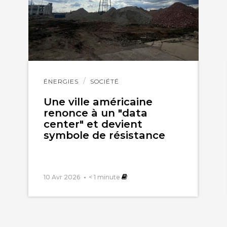
Lire
ÉNERGIES
SOCIÉTÉ
l'article
Une ville américaine
renonce à un "data
center" et devient
symbole de résistance
10 Avr 2026
< 1
minute