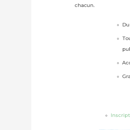
chacun.
Du
To
pu
Acc
Gra
Inscript