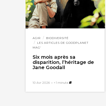
Lire
AGIR
BIODIVERSITÉ
l'article
LES ARTICLES DE GOODPLANET
MAG'
Six mois après sa
disparition, l’héritage de
Jane Goodall
10 Avr 2026
< 1
minute