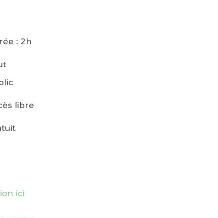
rée : 2h
ut
blic
ès libre
tuit
ion ici