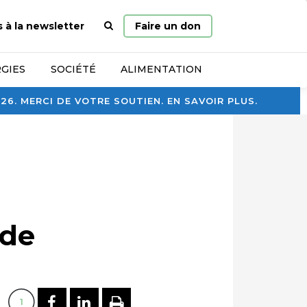
Page
s à la newsletter
Faire un don
d’accueil
GIES
SOCIÉTÉ
ALIMENTATION
. MERCI DE VOTRE SOUTIEN. EN SAVOIR PLUS.
 de
PARTAGER SUR FACEBOOK
PARTAGER SUR LINKEDI
IMPRIMER
1