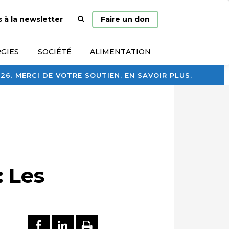
Page
s à la newsletter
Faire un don
d’accueil
GIES
SOCIÉTÉ
ALIMENTATION
. MERCI DE VOTRE SOUTIEN. EN SAVOIR PLUS.
: Les
PARTAGER SUR FACEBOOK
PARTAGER SUR LINKEDI
IMPRIMER