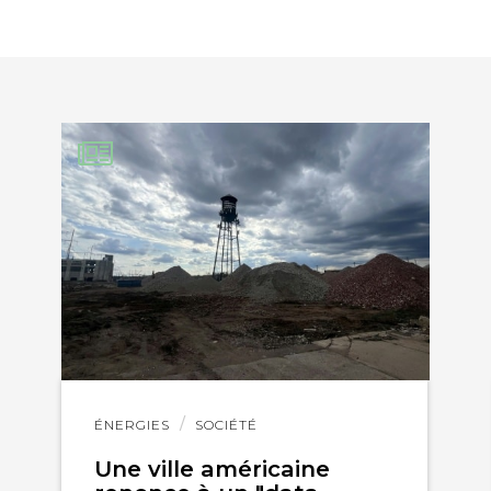
EBOOK
KEDIN
Lire
ÉNERGIES
SOCIÉTÉ
l'article
Une ville américaine