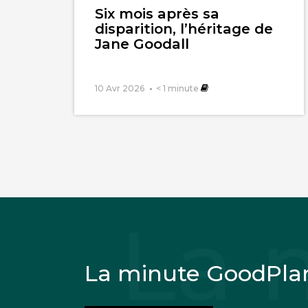
Six mois après sa
disparition, l’héritage de
Jane Goodall
10 Avr 2026
< 1
minute
La minute GoodPla