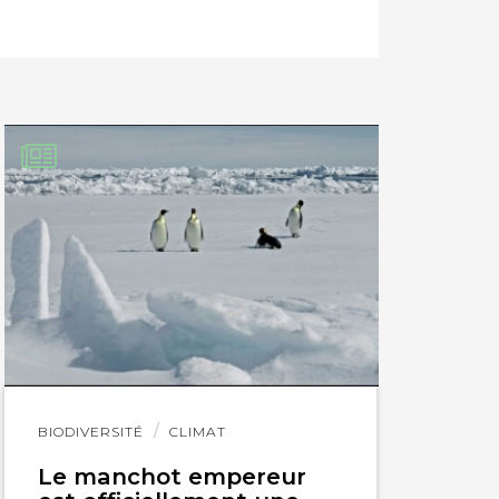
Lire
BIODIVERSITÉ
CLIMAT
l'article
Le manchot empereur