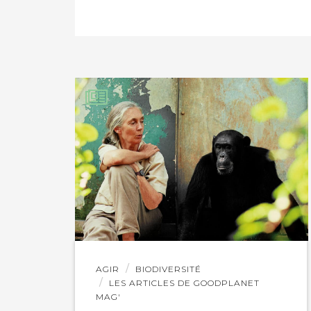
PARTAGER SUR FAC
PARTAGER SUR LIN
IMPRIMER
Lire
AGIR
BIODIVERSITÉ
l'article
LES ARTICLES DE GOODPLANET
MAG'