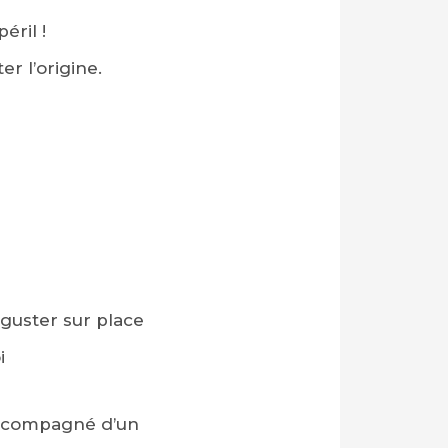
éril !
r l’origine.
guster sur place
i
e accompagné d’un