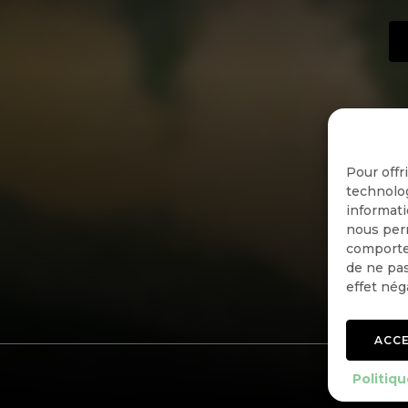
Pour offr
technolog
informati
nous perm
comportem
de ne pas
effet nég
ACC
Politiqu
Politiqu