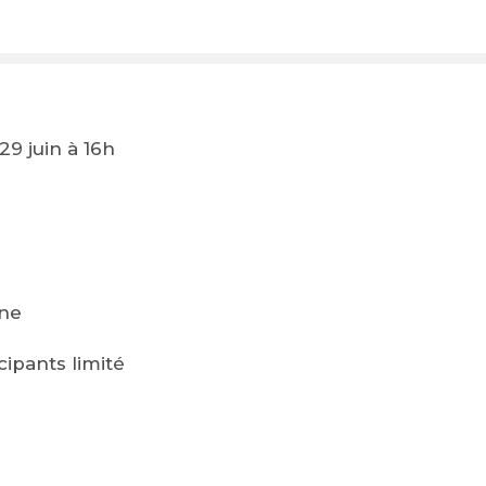
9 juin à 16h
gne
ipants limité