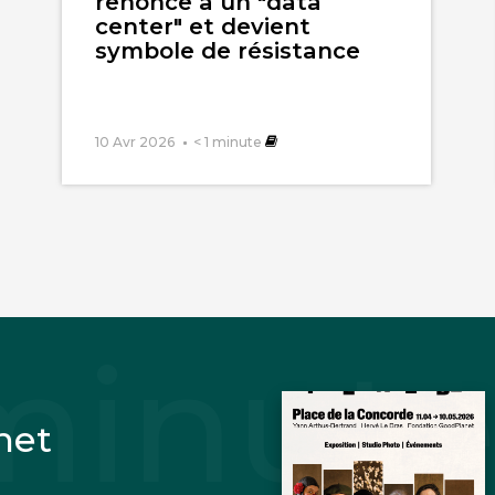
renonce à un "data
center" et devient
symbole de résistance
10 Avr 2026
< 1
minute
net