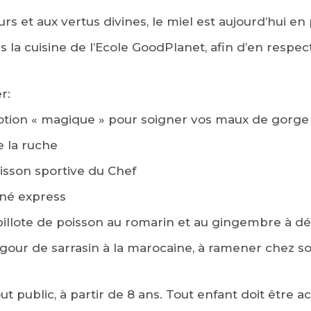
rs et aux vertus divines, le miel est aujourd’hui en p
 la cuisine de l’Ecole GoodPlanet, afin d’en respecte
r:
otion « magique » pour soigner vos maux de gorge
e la ruche
isson sportive du Chef
iné express
pillote de poisson au romarin et au gingembre à dé
lgour de sarrasin à la marocaine, à ramener chez so
out public, à partir de 8 ans. Tout enfant doit êtr