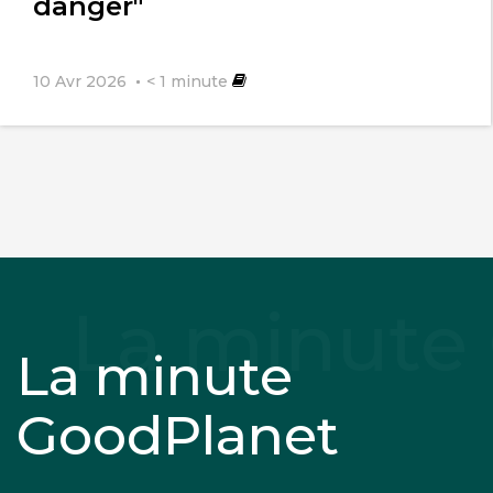
danger"
10 Avr 2026
< 1
minute
La minute
GoodPlanet