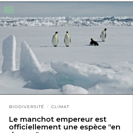
Lire
BIODIVERSITÉ
CLIMAT
l'article
Le manchot empereur est
officiellement une espèce "en