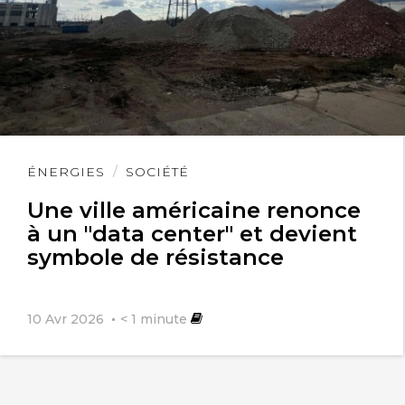
Lire
ÉNERGIES
SOCIÉTÉ
l'article
Une ville américaine renonce
à un "data center" et devient
symbole de résistance
10 Avr 2026
< 1
minute