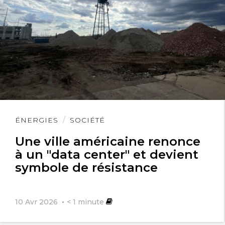
Lire
ÉNERGIES
SOCIÉTÉ
l'article
Une ville américaine renonce
à un "data center" et devient
symbole de résistance
10 Avr 2026
< 1
minute