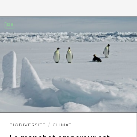
Lire
BIODIVERSITÉ
CLIMAT
l'article