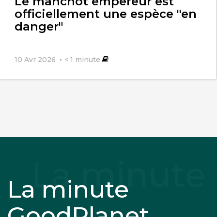
Le manchot empereur est
officiellement une espèce "en
danger"
10 Avr 2026
< 1
minute
La minute
GoodPlanet