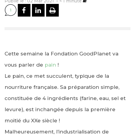
Publié le : 02 Mar 2021
< 1
minute
PARTAGER SUR FACEBOOK
PARTAGER SUR LINKEDI
IMPRIMER
1
Cette semaine la Fondation GoodPlanet va
vous parler de
pain
!
Le pain, ce met succulent, typique de la
nourriture française. Sa préparation simple,
constituée de 4 ingrédients (farine, eau, sel et
levure), est inchangée depuis la première
moitié du XXe siècle !
Malheureusement, l’industrialisation de