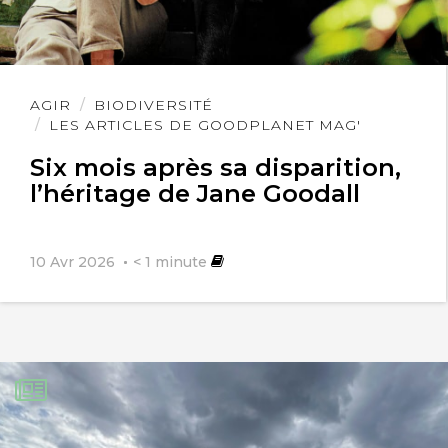
Lire
AGIR
BIODIVERSITÉ
l'article
LES ARTICLES DE GOODPLANET MAG'
Six mois après sa disparition,
l’héritage de Jane Goodall
10 Avr 2026
< 1
minute