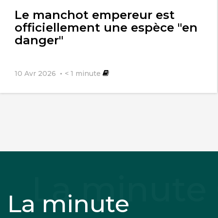
l'article
Le manchot empereur est
officiellement une espèce "en
danger"
10 Avr 2026
< 1
minute
La minute