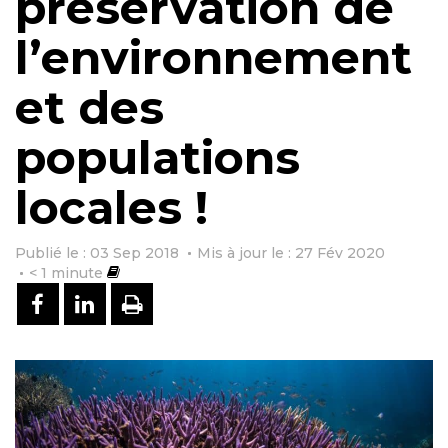
préservation de
l’environnement
et des
populations
locales !
Publié le : 03 Sep 2018
Mis à jour le : 27 Fév 2020
< 1
minute
PARTAGER SUR FACEBOOK
PARTAGER SUR LINKEDIN
IMPRIMER