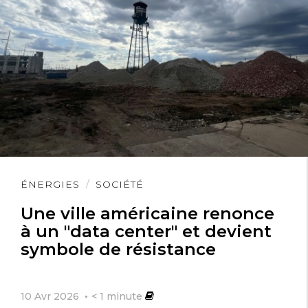
Lire
ÉNERGIES
SOCIÉTÉ
l'article
Une ville américaine renonce
à un "data center" et devient
symbole de résistance
10 Avr 2026
< 1
minute