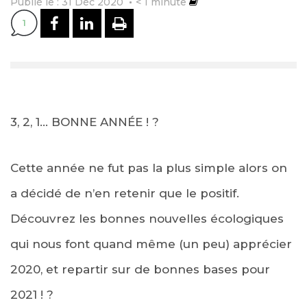
Publié le : 31 Déc 2020
< 1
minute
PARTAGER SUR FACEBOOK
PARTAGER SUR LINKEDI
IMPRIMER
1
3, 2, 1… BONNE ANNÉE ! ?
Cette année ne fut pas la plus simple alors on
a décidé de n’en retenir que le positif.
Découvrez les bonnes nouvelles écologiques
qui nous font quand même (un peu) apprécier
2020, et repartir sur de bonnes bases pour
2021 ! ?