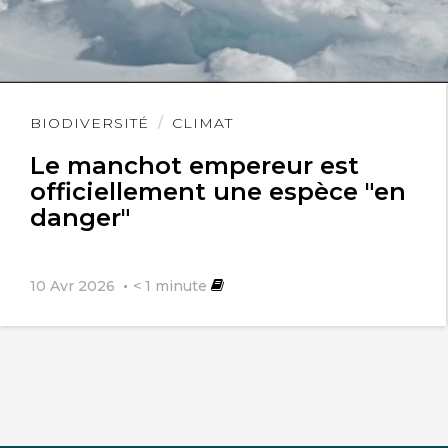
Lire
BIODIVERSITÉ
CLIMAT
l'article
Le manchot empereur est
officiellement une espèce "en
danger"
10 Avr 2026
< 1
minute