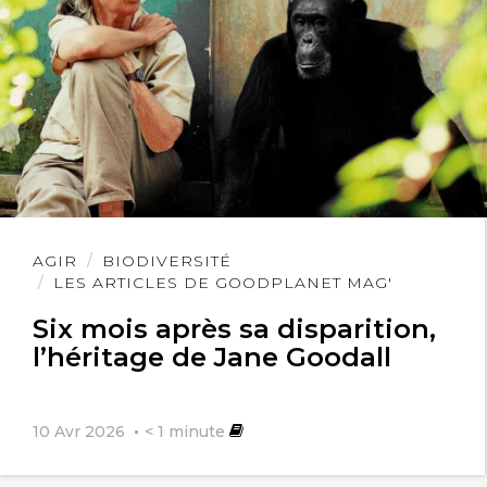
Lire
AGIR
BIODIVERSITÉ
l'article
LES ARTICLES DE GOODPLANET MAG'
Six mois après sa disparition,
l’héritage de Jane Goodall
10 Avr 2026
< 1
minute