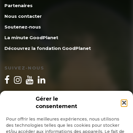
Partenaires
Nous contacter
Soutenez-nous
La minute GoodPlanet
Découvrez la fondation GoodPlanet
SUIVEZ-NOUS
INSCRIPTION NEWSLETTER
Gérer le
consentement
Pour offrir les meilleures expériences, nous utilisons
des technologies telles que les cookies pour stocker
Quotidienne
et/ou accéder aux informations des appareils. Le fait de