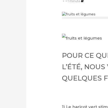
< 1
minute
POUR CE QU
L’ÉTÉ, NOUS
QUELQUES F
1) Le haricot vert st