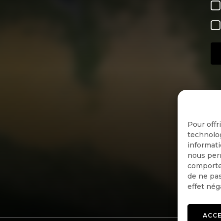
Pour offr
technolog
informati
nous perm
comportem
de ne pas
effet nég
ACC