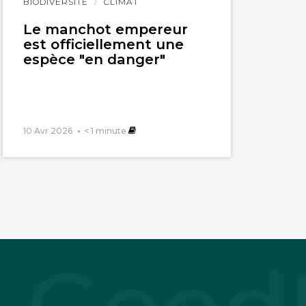
Lire
BIODIVERSITÉ
CLIMAT
l'article
Le manchot empereur
est officiellement une
espèce "en danger"
10 Avr 2026
< 1
minute