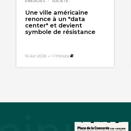
Lire
ÉNERGIES
SOCIÉTÉ
l'article
Une ville américaine
renonce à un "data
center" et devient
symbole de résistance
10 Avr 2026
< 1
minute