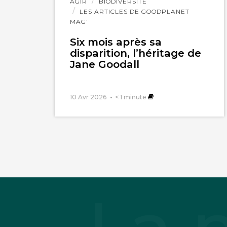
Lire
AGIR
BIODIVERSITÉ
l'article
LES ARTICLES DE GOODPLANET
MAG'
Six mois après sa
disparition, l’héritage de
Jane Goodall
10 Avr 2026
< 1
minute