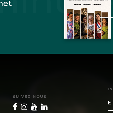
net
I
SUIVEZ-NOUS