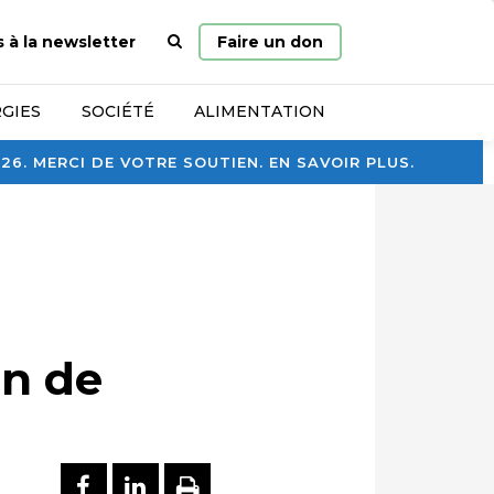
Page
s à la newsletter
Faire un don
d’accueil
GIES
SOCIÉTÉ
ALIMENTATION
. MERCI DE VOTRE SOUTIEN. EN SAVOIR PLUS.
on de
PARTAGER SUR FACEBOOK
PARTAGER SUR LINKEDI
IMPRIMER