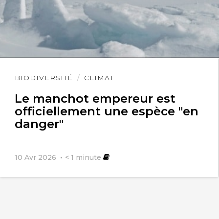
Lire
BIODIVERSITÉ
CLIMAT
l'article
Le manchot empereur est
officiellement une espèce "en
danger"
10 Avr 2026
< 1
minute