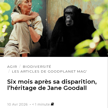
Lire
AGIR
BIODIVERSITÉ
l'article
LES ARTICLES DE GOODPLANET MAG'
Six mois après sa disparition,
l’héritage de Jane Goodall
10 Avr 2026
< 1
minute