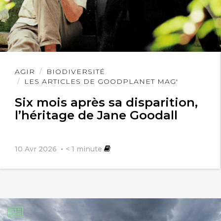
Lire
AGIR
BIODIVERSITÉ
l'article
LES ARTICLES DE GOODPLANET MAG'
Six mois après sa disparition,
l’héritage de Jane Goodall
10 Avr 2026
< 1
minute