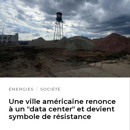
Lire
ÉNERGIES
SOCIÉTÉ
l'article
Une ville américaine renonce
à un "data center" et devient
symbole de résistance