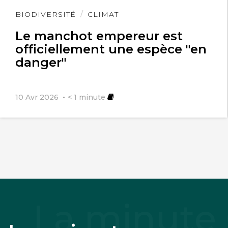
Lire
BIODIVERSITÉ
CLIMAT
l'article
Le manchot empereur est
officiellement une espèce "en
danger"
10 Avr 2026
< 1
minute