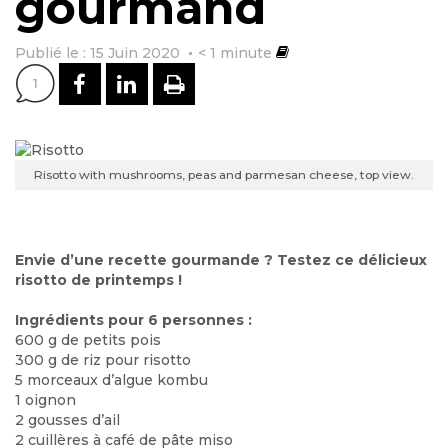
gourmand
Publié le : 15 Juin 2020
< 1
minute
PARTAGER SUR FACEBOOK
PARTAGER SUR LINKEDI
IMPRIMER
1
Risotto with mushrooms, peas and parmesan cheese, top view.
Envie d’une recette gourmande ? Testez ce délicieux
risotto de printemps !
Ingrédients pour 6 personnes :
600 g de petits pois
300 g de riz pour risotto
5 morceaux d’algue kombu
1 oignon
2 gousses d’ail
2 cuillères à café de pâte miso