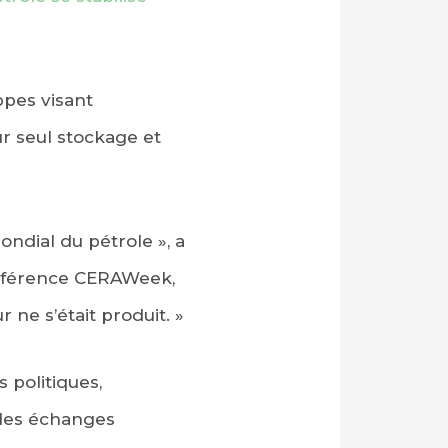
ppes visant
ur seul stockage et
ondial du pétrole », a
conférence CERAWeek,
 ne s’était produit. »
 politiques,
i des échanges