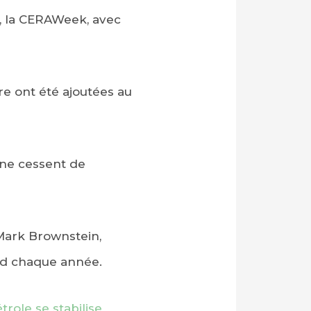
, la CERAWeek, avec
re ont été ajoutées au
e ne cessent de
 Mark Brownstein,
end chaque année.
role se stabilise