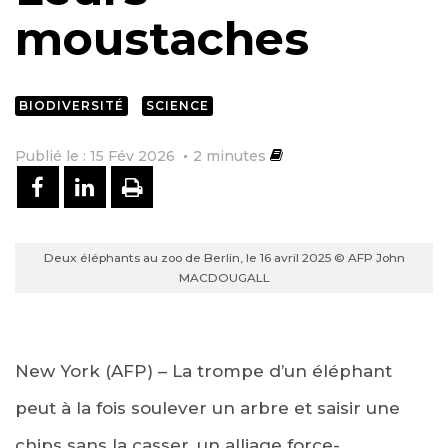
moustaches
BIODIVERSITÉ
SCIENCE
Publié le : 15 Fév 2026
2
minutes
PARTAGER SUR FACEBOOK
PARTAGER SUR LINKEDIN
IMPRIMER
Deux éléphants au zoo de Berlin, le 16 avril 2025 © AFP John
MACDOUGALL
New York (AFP) – La trompe d’un éléphant
peut à la fois soulever un arbre et saisir une
chips sans la casser, un alliage force-