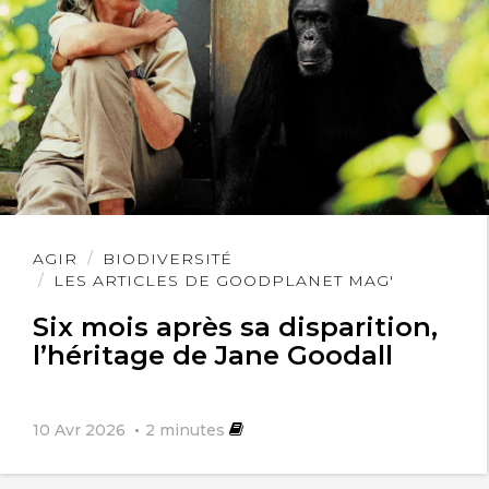
Lire
AGIR
BIODIVERSITÉ
l'article
LES ARTICLES DE GOODPLANET MAG'
Six mois après sa disparition,
l’héritage de Jane Goodall
10 Avr 2026
2
minutes