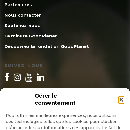
Partenaires
Nous contacter
Soutenez-nous
La minute GoodPlanet
Découvrez la fondation GoodPlanet
SUIVEZ-NOUS
INSCRIPTION NEWSLETTER
Gérer le
consentement
Pour offrir les meilleures expériences, nous utilisons
des technologies telles que les cookies pour stocker
Quotidienne
et/ou accéder aux informations des appareils. Le fait de