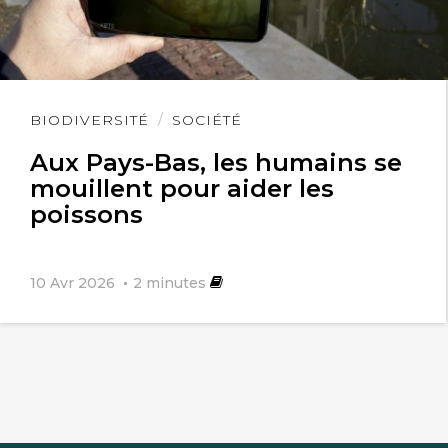
Lire
BIODIVERSITÉ
SOCIÉTÉ
l'article
Aux Pays-Bas, les humains se
mouillent pour aider les
poissons
10 Avr 2026
2
minutes