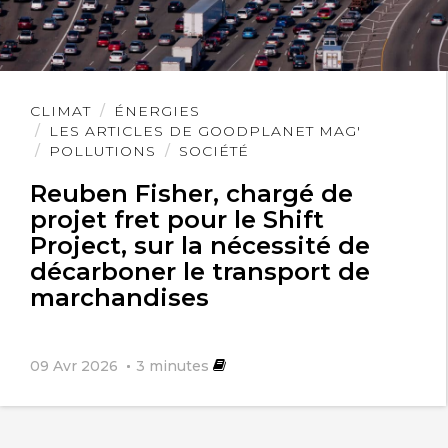
Lire
CLIMAT
ÉNERGIES
l'article
LES ARTICLES DE GOODPLANET MAG'
POLLUTIONS
SOCIÉTÉ
Reuben Fisher, chargé de
projet fret pour le Shift
Project, sur la nécessité de
décarboner le transport de
marchandises
09 Avr 2026
3
minutes