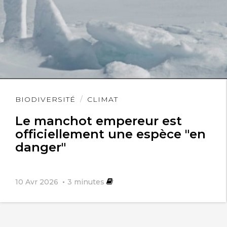
Lire
BIODIVERSITÉ
CLIMAT
l'article
Le manchot empereur est
officiellement une espèce "en
danger"
10 Avr 2026
3
minutes