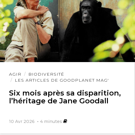
Lire
AGIR
BIODIVERSITÉ
l'article
LES ARTICLES DE GOODPLANET MAG'
Six mois après sa disparition,
l’héritage de Jane Goodall
10 Avr 2026
4
minutes