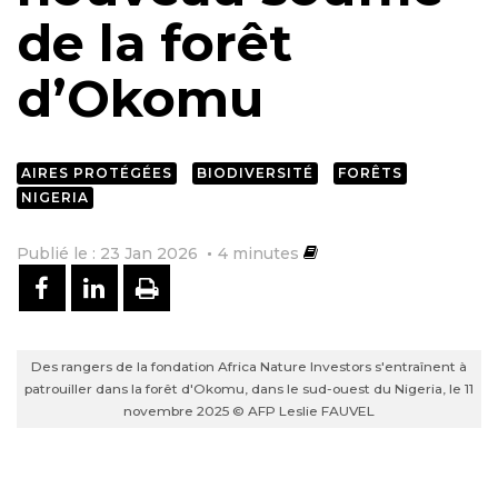
de la forêt
d’Okomu
AIRES PROTÉGÉES
BIODIVERSITÉ
FORÊTS
NIGERIA
Publié le : 23 Jan 2026
4
minutes
PARTAGER SUR FACEBOOK
PARTAGER SUR LINKEDIN
IMPRIMER
Des rangers de la fondation Africa Nature Investors s'entraînent à
patrouiller dans la forêt d'Okomu, dans le sud-ouest du Nigeria, le 11
novembre 2025 © AFP Leslie FAUVEL