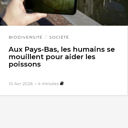
Lire
BIODIVERSITÉ
SOCIÉTÉ
l'article
Aux Pays-Bas, les humains se
mouillent pour aider les
poissons
10 Avr 2026
4
minutes