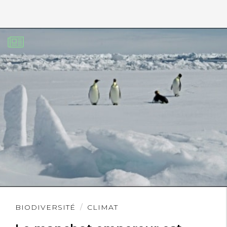
Lire
BIODIVERSITÉ
CLIMAT
l'article