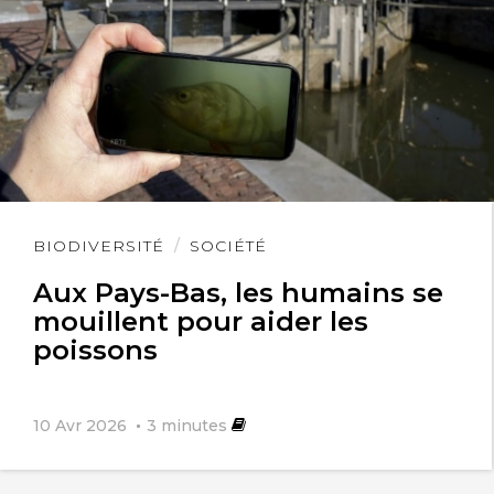
Lire
BIODIVERSITÉ
SOCIÉTÉ
l'article
Aux Pays-Bas, les humains se
mouillent pour aider les
poissons
10 Avr 2026
3
minutes