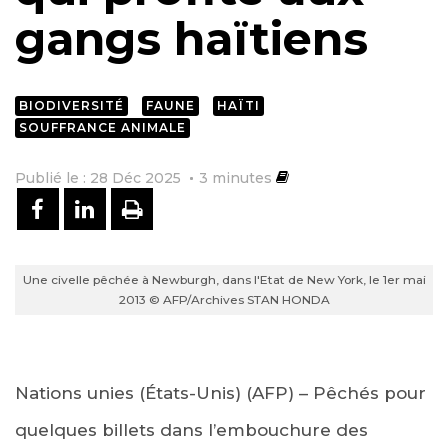
gangs haïtiens
BIODIVERSITÉ
FAUNE
HAÏTI
SOUFFRANCE ANIMALE
Publié le : 28 Déc 2025
3
minutes
PARTAGER SUR FACEBOOK
PARTAGER SUR LINKEDIN
IMPRIMER
Une civelle pêchée à Newburgh, dans l'Etat de New York, le 1er mai
2013 © AFP/Archives STAN HONDA
Nations unies (États-Unis) (AFP) – Pêchés pour
quelques billets dans l’embouchure des