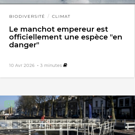
Lire
BIODIVERSITÉ
CLIMAT
l'article
Le manchot empereur est
officiellement une espèce "en
danger"
10 Avr 2026
3
minutes