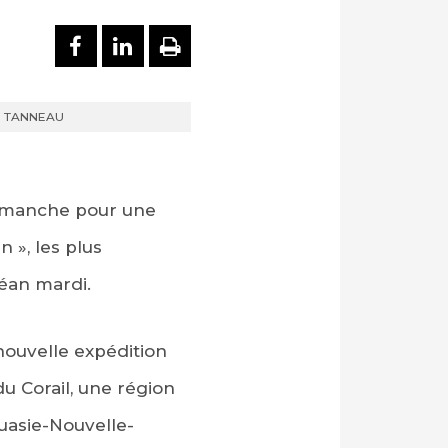
PARTAGER SUR FACEBOOK
PARTAGER SUR LINKEDI
IMPRIMER
RED TANNEAU
 dimanche pour une
 », les plus
éan mardi.
 nouvelle expédition
du Corail, une région
ouasie-Nouvelle-