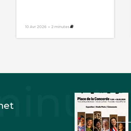
10 Avr 2026
2
minutes
net