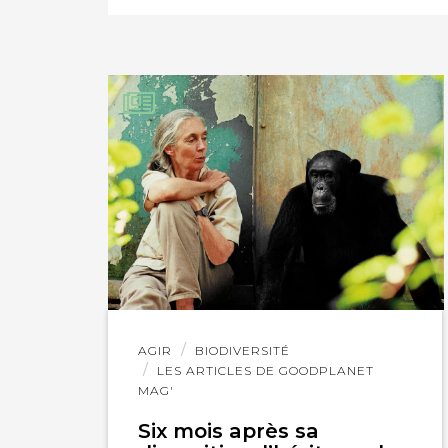
PARTAGER SUR LIN
IMPRIMER
Lire
AGIR
BIODIVERSITÉ
l'article
LES ARTICLES DE GOODPLANET
MAG'
Six mois après sa