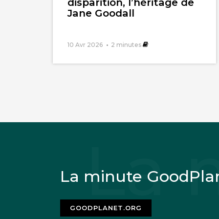
disparition, l’héritage de
Jane Goodall
10 Avr 2026
2
minutes
La minute GoodPla
GOODPLANET.ORG