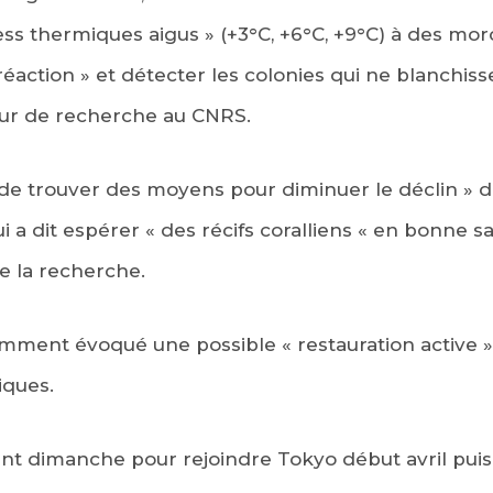
ress thermiques aigus » (+3°C, +6°C, +9°C) à des mo
éaction » et détecter les colonies qui ne blanchisse
eur de recherche au CNRS.
t de trouver des moyens pour diminuer le déclin » des
i a dit espérer « des récifs coralliens « en bonne sa
e la recherche.
amment évoqué une possible « restauration active » 
iques.
ient dimanche pour rejoindre Tokyo début avril puis