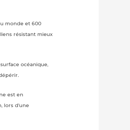
s du monde et 600
liens résistant mieux
a surface océanique,
dépérir.
nne est en
n, lors d’une