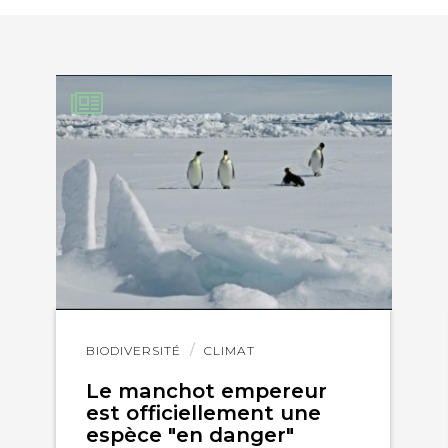
KEDIN
Lire
BIODIVERSITÉ
CLIMAT
l'article
Le manchot empereur
est officiellement une
espèce "en danger"