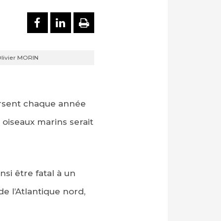
PARTAGER SUR FACEBOOK
PARTAGER SUR LINKEDI
IMPRIMER
Olivier MORIN
ersent chaque année
 oiseaux marins serait
si être fatal à un
 l’Atlantique nord,