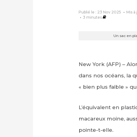
Publié le : 23 Nov 2025
Mis à
3
minutes
Un sac en pl
New York (AFP) – Alo
dans nos océans, la q
« bien plus faible » q
L’équivalent en plast
macareux moine, auss
pointe-t-elle.