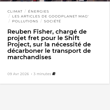
Lire
CLIMAT
ÉNERGIES
l'article
LES ARTICLES DE GOODPLANET MAG'
POLLUTIONS
SOCIÉTÉ
Reuben Fisher, chargé de
projet fret pour le Shift
Project, sur la nécessité de
décarboner le transport de
marchandises
09 Avr 2026
3
minutes