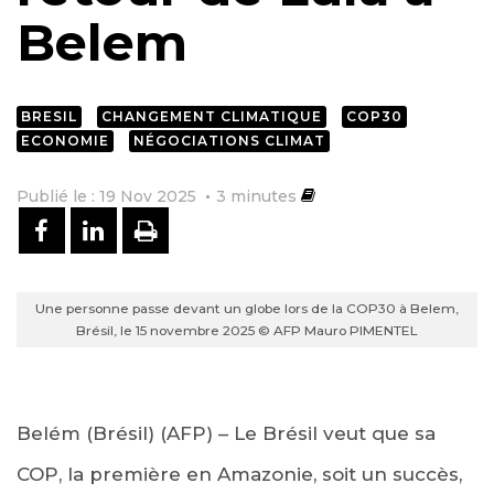
Belem
BRESIL
CHANGEMENT CLIMATIQUE
COP30
ECONOMIE
NÉGOCIATIONS CLIMAT
Publié le : 19 Nov 2025
3
minutes
PARTAGER SUR FACEBOOK
PARTAGER SUR LINKEDIN
IMPRIMER
Une personne passe devant un globe lors de la COP30 à Belem,
Brésil, le 15 novembre 2025 © AFP Mauro PIMENTEL
Belém (Brésil) (AFP) – Le Brésil veut que sa
COP, la première en Amazonie, soit un succès,