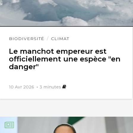
Lire
BIODIVERSITÉ
CLIMAT
l'article
Le manchot empereur est
officiellement une espèce "en
danger"
10 Avr 2026
3
minutes