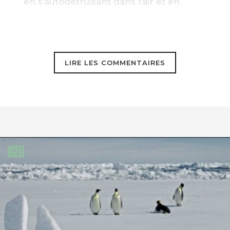
en s’autodétruisant dans l’air et en
libérant de l’oxygène monoatomique.
Ces 2 gaz ne s’accumulent pas dans
l’atmosphère et leur taux de
LIRE LES COMMENTAIRES
concentration dans l’air y reste donc
très faible. Arrêtez de raconter des
conneries à ce sujet. L’informatisation
de l’élevage avec les colliers
identificateurs n’a pas pour but
principal de réduire les émissions de
ces gaz, elle permet de gérer le robot
de traite et de suivre au plus près la vie
et l’alimentation de vaches pour en