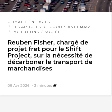
Lire
CLIMAT
ÉNERGIES
l'article
LES ARTICLES DE GOODPLANET MAG'
POLLUTIONS
SOCIÉTÉ
Reuben Fisher, chargé de
projet fret pour le Shift
Project, sur la nécessité de
décarboner le transport de
marchandises
09 Avr 2026
3
minutes