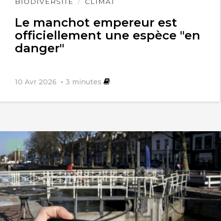
Lire
BIODIVERSITÉ
CLIMAT
l'article
Le manchot empereur est
officiellement une espèce "en
danger"
10 Avr 2026
3
minutes