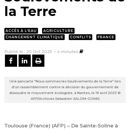
la Terre
ACCÈS À L'EAU
AGRICULTURE
CHANGEMENT CLIMATIQUE
CONFLITS
FRANCE
Publié le : 20 Oct 2025
4
minutes
PARTAGER SUR FACEBOOK
PARTAGER SUR LINKEDIN
IMPRIMER
Une pancarte "Nous sommes les Soulèvements de la Terre" lors
d'un rassemblement contre la décision du gouvernement de
dissoudre le mouvement écologiste, à Nantes, le 19 avril 2023 ©
AFP/Archives Sebastien SALOM-GOMIS
Toulouse (France) (AFP) – De Sainte-Soline à