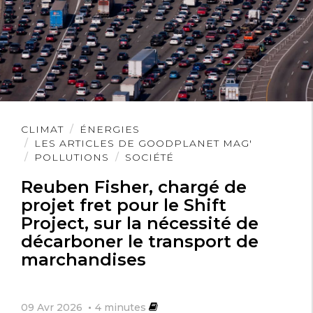
Lire
CLIMAT
ÉNERGIES
l'article
LES ARTICLES DE GOODPLANET MAG'
POLLUTIONS
SOCIÉTÉ
Reuben Fisher, chargé de
projet fret pour le Shift
Project, sur la nécessité de
décarboner le transport de
marchandises
09 Avr 2026
4
minutes