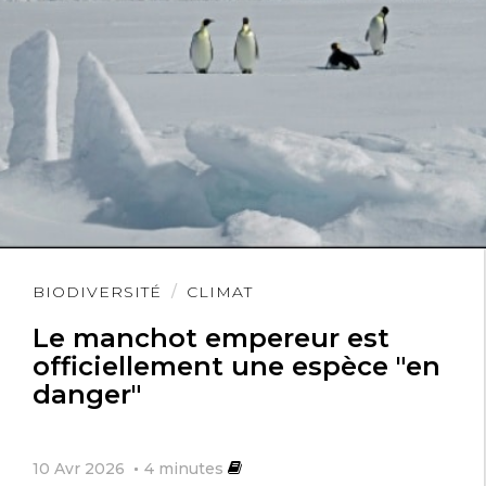
Lire
BIODIVERSITÉ
CLIMAT
l'article
Le manchot empereur est
officiellement une espèce "en
danger"
10 Avr 2026
4
minutes