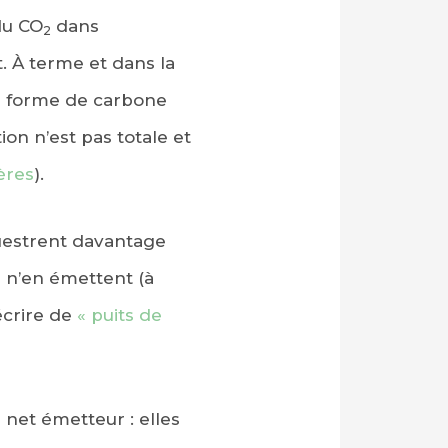
du CO
dans
2
. À terme et dans la
us forme de carbone
on n’est pas totale et
ères
).
équestrent davantage
es n’en émettent (à
écrire de
« puits de
 net émetteur : elles