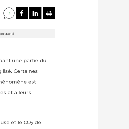
PARTAGER SUR FACEBOOK
PARTAGER SUR LINKEDI
IMPRIMER
3
Bertrand
ant une partie du
ilisé. Certaines
 phénomène est
es et à leurs
euse et le CO
de
2