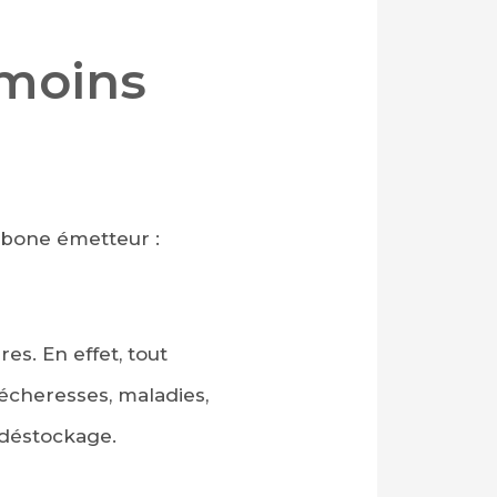
 moins
arbone émetteur :
es. En effet, tout
sécheresses, maladies,
 déstockage.