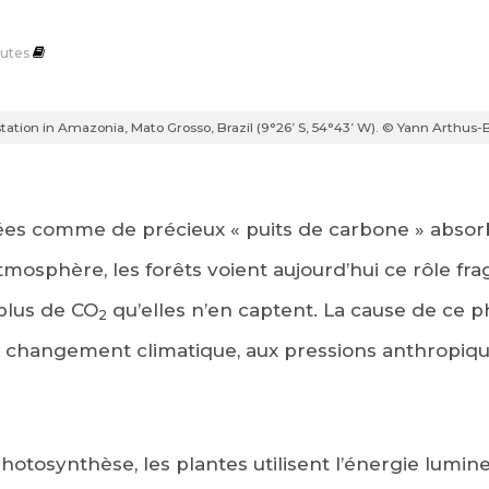
utes
tation in Amazonia, Mato Grosso, Brazil (9°26’ S, 54°43’ W). © Yann Arthus-
s comme de précieux « puits de carbone » absorb
mosphère, les forêts voient aujourd’hui ce rôle frag
plus de CO
qu’elles n’en captent. La cause de ce
2
 au changement climatique, aux pressions anthropiqu
hotosynthèse, les plantes utilisent l’énergie lumin