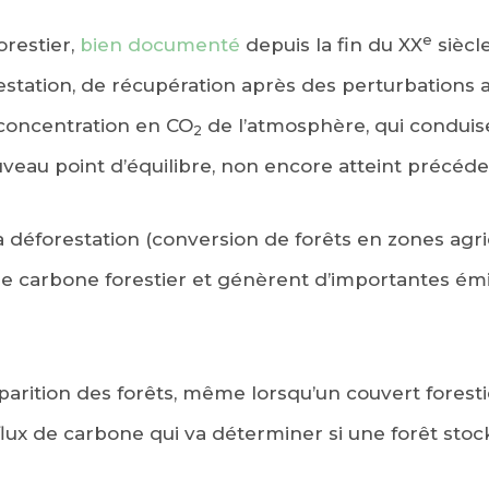
e
orestier,
bien documenté
depuis la fin du XX
siècle
station, de récupération après des perturbations a
 concentration en CO
de l’atmosphère, qui conduis
2
uveau point d’équilibre, non encore atteint précé
a déforestation (conversion de forêts en zones agri
 le carbone forestier et génèrent d’importantes é
sparition des forêts, même lorsqu’un couvert foresti
 flux de carbone qui va déterminer si une forêt sto