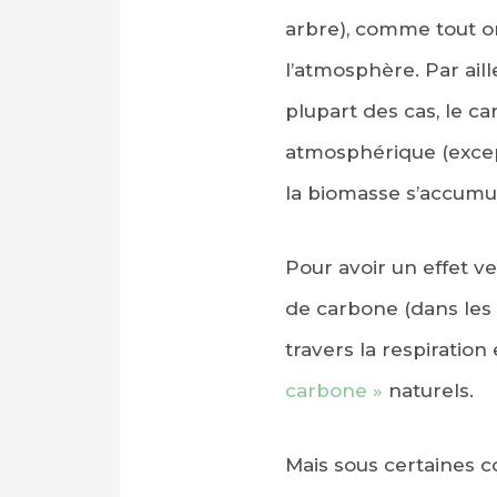
arbre), comme tout or
l’atmosphère. Par ail
plupart des cas, le c
atmosphérique (except
la biomasse s’accumu
PARTAGER SUR FAC
Pour avoir un effet ve
de carbone (dans les t
PARTAGER SUR LIN
travers la respiration
IMPRIMER
carbone »
naturels.
Mais sous certaines c