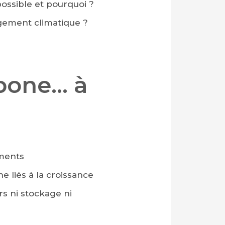
possible et pourquoi ?
ngement climatique ?
rbone… à
ements
e liés à la croissance
ors ni stockage ni