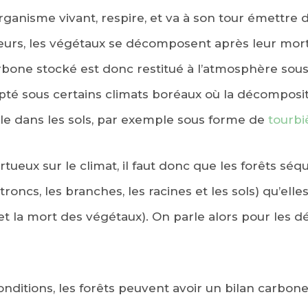
ganisme vivant, respire, et va à son tour émettre 
leurs, les végétaux se décomposent après leur mort
arbone stocké est donc restitué à l’atmosphère so
é sous certains climats boréaux où la décompositi
le dans les sols, par exemple sous forme de
tourbi
EBOOK
rtueux sur le climat, il faut donc que les forêts s
roncs, les branches, les racines et les sols) qu’ell
KEDIN
 et la mort des végétaux). On parle alors pour les d
onditions, les forêts peuvent avoir un bilan carbone