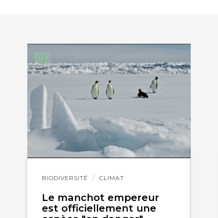
Lire
BIODIVERSITÉ
CLIMAT
l'article
Le manchot empereur
est officiellement une