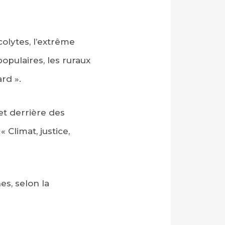
olytes, l’extrême
 populaires, les ruraux
ard ».
et derrière des
Climat, justice,
s, selon la