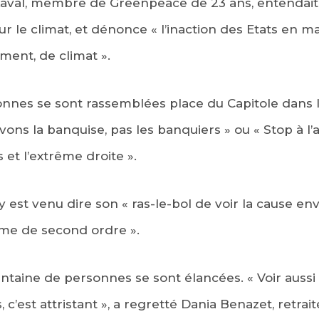
Laval, membre de Greenpeace de 23 ans, entendait
ur le climat, et dénonce « l’inaction des Etats en m
ment, de climat ».
nnes se sont rassemblées place du Capitole dans l
ns la banquise, pas les banquiers » ou « Stop à l’a
s et l’extrême droite ».
 y est venu dire son « ras-le-bol de voir la cause 
me de second ordre ».
antaine de personnes se sont élancées. « Voir auss
 c’est attristant », a regretté Dania Benazet, retrai