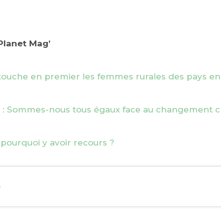
dPlanet Mag’
ue touche en premier les femmes rurales des pays 
 : Sommes-nous tous égaux face au changement cl
: pourquoi y avoir recours ?
EBOOK
e
KEDIN