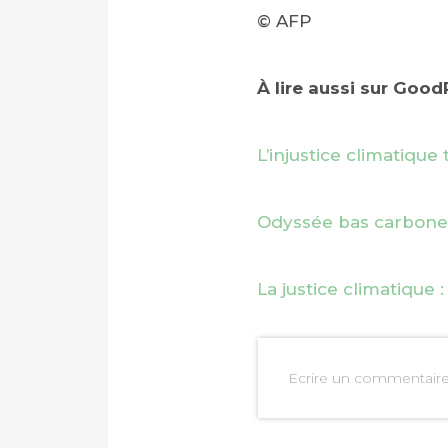
© AFP
À lire aussi sur Goo
L’injustice climatiq
Odyssée bas carbone
La justice climatique 
PARTAGER SUR FAC
Ecrire un commentair
PARTAGER SUR LIN