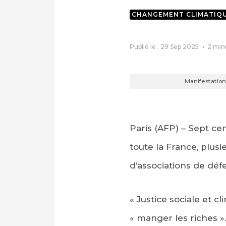
CHANGEMENT CLIMATIQ
Publié le : 29 Sep 2025
2
min
Manifestation
Paris (AFP) – Sept ce
toute la France, plus
d’associations de déf
« Justice sociale et 
« manger les riches »