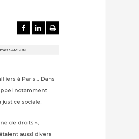
PARTAGER SUR FACEBOOK
PARTAGER SUR LINKEDI
IMPRIMER
 Thomas SAMSON
illiers à Paris… Dans
l’appel notamment
justice sociale.
ne de droits »,
taient aussi divers