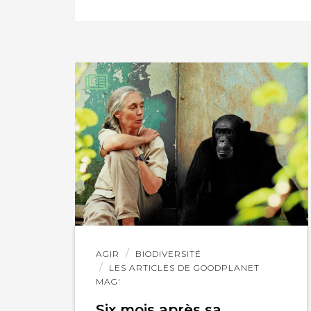
IMPRIMER
Lire
AGIR
BIODIVERSITÉ
l'article
LES ARTICLES DE GOODPLANET
MAG'
Six mois après sa