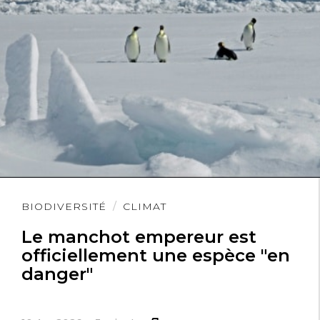
Lire
BIODIVERSITÉ
CLIMAT
l'article
Le manchot empereur est
officiellement une espèce "en
danger"