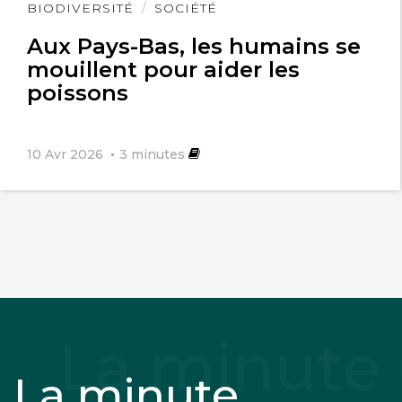
Lire
BIODIVERSITÉ
SOCIÉTÉ
l'article
Aux Pays-Bas, les humains se
mouillent pour aider les
poissons
10 Avr 2026
3
minutes
La minute