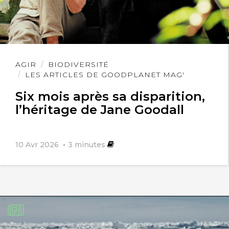
Lire
AGIR
BIODIVERSITÉ
l'article
LES ARTICLES DE GOODPLANET MAG'
Six mois après sa disparition,
l’héritage de Jane Goodall
10 Avr 2026
3
minutes