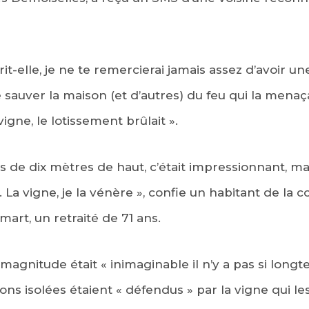
écrit-elle, je ne te remercierai jamais assez d’avoir 
 sauver la maison (et d’autres) du feu qui la menaça
vigne, le lotissement brûlait ».
 de dix mètres de haut, c’était impressionnant, mai
. La vigne, je la vénère », confie un habitant de l
art, un retraité de 71 ans.
agnitude était « inimaginable il n’y a pas si longt
tions isolées étaient « défendus » par la vigne qui le