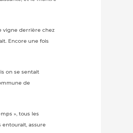
une vigne derrière chez
it. Encore une fois
s on se sentait
a commune de
emps », tous les
s entourait, assure