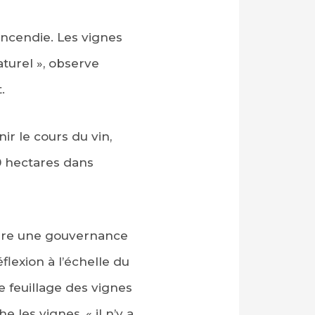
ncendie. Les vignes
turel », observe
.
r le cours du vin,
0 hectares dans
oduire une gouvernance
flexion à l’échelle du
le feuillage des vignes
 les vignes, « il n’y a