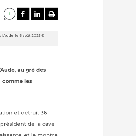
PARTAGER SUR FACEBOOK
PARTAGER SUR LINKEDI
IMPRIMER
1
 l'Aude, le 6 août 2025 ©
l’Aude, au gré des
es comme les
tion et détruit 36
 président de la cave
aissante, et le montre