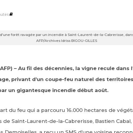
utes
d'une forêt ravagée par un incendie à Saint-Laurent-de-la-Cabrerisse, dans
AFP/Archives Idriss BIGOU-GILLES
AFP) – Au fil des décennies, la vigne recule dans 
e, privant d’un coupe-feu naturel des territoir
par un gigantesque incendie début août.
t du feu qui a parcouru 16.000 hectares de végéta
 de Saint-Laurent-de-la-Cabrerisse, Bastien Cabal,
es Demoiselles, a reçu un SMS d’une voisine reconn