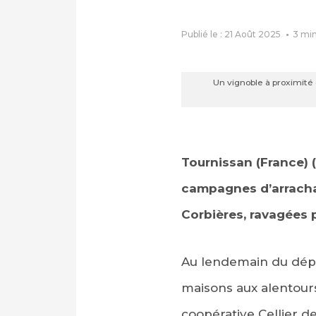
Publié le : 21 Août 2025
3
min
Un vignoble à proximité 
Tournissan (France) (
campagnes d’arrachag
Corbières, ravagées 
Au lendemain du dépar
maisons aux alentours
coopérative Cellier d