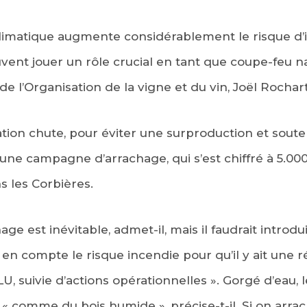
limatique augmente considérablement le risque d’i
ent jouer un rôle crucial en tant que coupe-feu na
e l’Organisation de la vigne et du vin, Joël Rochart
n chute, pour éviter une surproduction et souteni
 une campagne d’arrachage, qui s’est chiffré à 5.00
s les Corbières.
hage est inévitable, admet-il, mais il faudrait intr
d en compte le risque incendie pour qu’il y ait une ré
PLU, suivie d’actions opérationnelles ». Gorgé d’eau, 
 « comme du bois humide », précise-t-il. Si on arrache