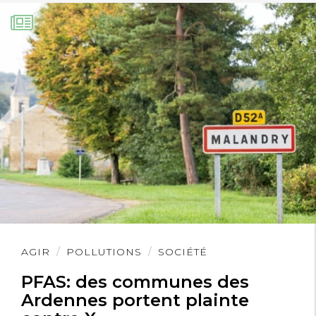
Lire
AGIR
POLLUTIONS
SOCIÉTÉ
l'article
PFAS: des communes des
Ardennes portent plainte