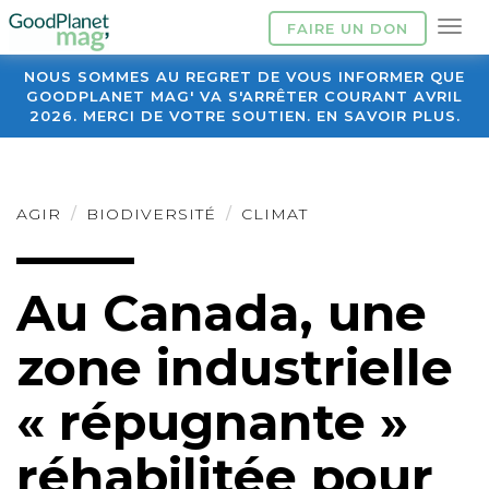
FAIRE UN DON
NOUS SOMMES AU REGRET DE VOUS INFORMER QUE
GOODPLANET MAG' VA S'ARRÊTER COURANT AVRIL
2026. MERCI DE VOTRE SOUTIEN. EN SAVOIR PLUS.
AGIR
BIODIVERSITÉ
CLIMAT
Au Canada, une
zone industrielle
« répugnante »
réhabilitée pour