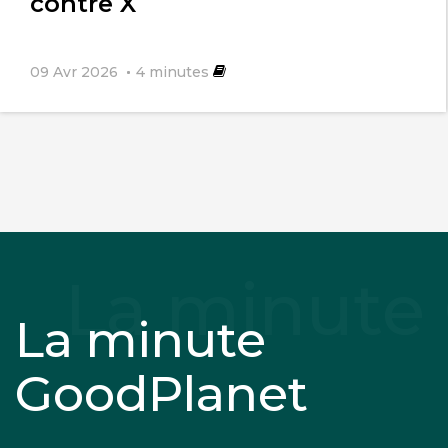
contre X
09 Avr 2026
4
minutes
La minute
GoodPlanet