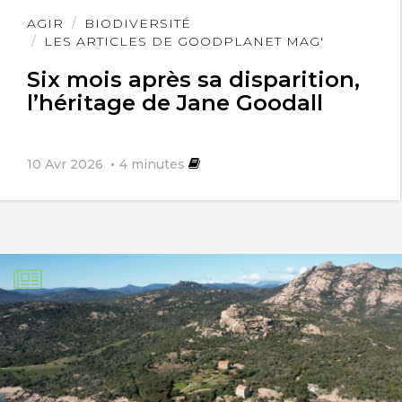
Lire
AGIR
BIODIVERSITÉ
l'article
LES ARTICLES DE GOODPLANET MAG'
Six mois après sa disparition,
l’héritage de Jane Goodall
10 Avr 2026
4
minutes