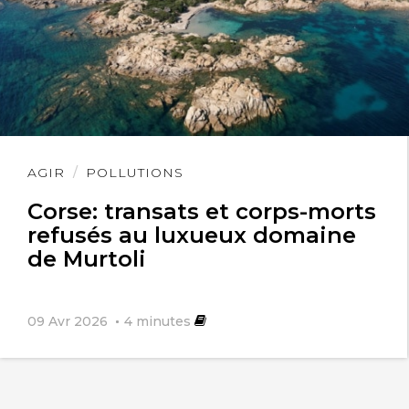
Lire
AGIR
POLLUTIONS
l'article
Corse: transats et corps-morts
refusés au luxueux domaine
de Murtoli
09 Avr 2026
4
minutes