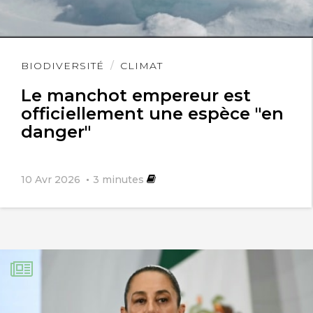
Lire
BIODIVERSITÉ
CLIMAT
l'article
Le manchot empereur est
officiellement une espèce "en
danger"
10 Avr 2026
3
minutes