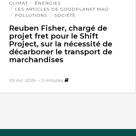
Lire
CLIMAT
ÉNERGIES
l'article
LES ARTICLES DE GOODPLANET MAG'
POLLUTIONS
SOCIÉTÉ
Reuben Fisher, chargé de
projet fret pour le Shift
Project, sur la nécessité de
décarboner le transport de
marchandises
09 Avr 2026
3
minutes