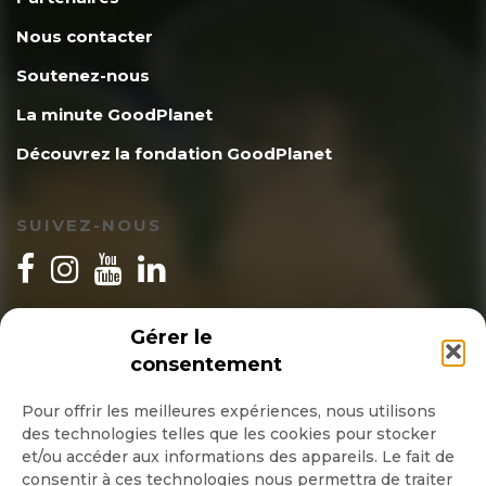
Nous contacter
Soutenez-nous
La minute GoodPlanet
Découvrez la fondation GoodPlanet
SUIVEZ-NOUS
INSCRIPTION NEWSLETTER
Gérer le
consentement
Pour offrir les meilleures expériences, nous utilisons
des technologies telles que les cookies pour stocker
Quotidienne
et/ou accéder aux informations des appareils. Le fait de
consentir à ces technologies nous permettra de traiter