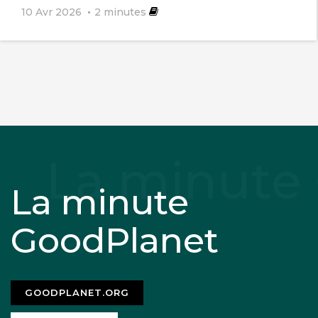
10 Avr 2026
2
minutes
La minute
GoodPlanet
GOODPLANET.ORG