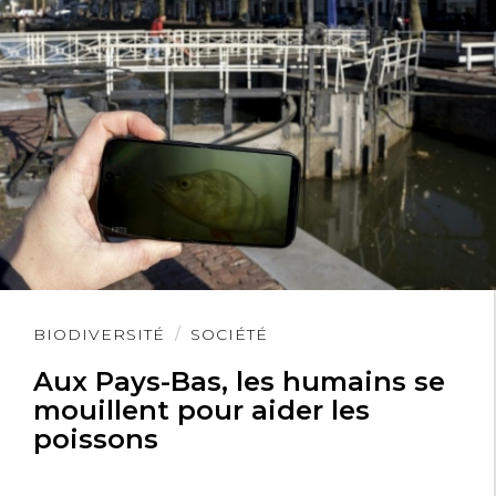
Lire
BIODIVERSITÉ
SOCIÉTÉ
l'article
Aux Pays-Bas, les humains se
mouillent pour aider les
poissons