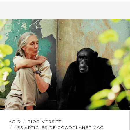
Lire
AGIR
BIODIVERSITÉ
l'article
LES ARTICLES DE GOODPLANET MAG'