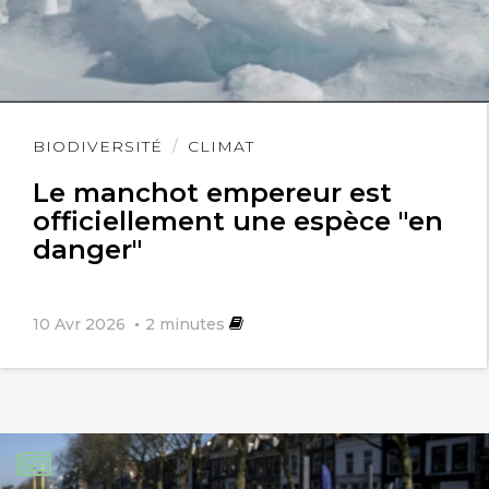
Lire
BIODIVERSITÉ
CLIMAT
l'article
Le manchot empereur est
officiellement une espèce "en
danger"
10 Avr 2026
2
minutes