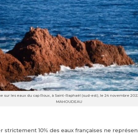
e sur les eaux du cap Roux, à Saint-Raphaël (sud-est), le 24 novembre 2
MAHOUDEAU
r strictement 10% des eaux françaises ne représent