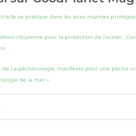
rielle se pratique dans les aires marines protégée
lition citoyenne pour la protection de l’océan : L’o
rs
r de La pêchécologie, manifeste pour une pêche vr
ologie de la mer »
EBOOK
e
KEDIN