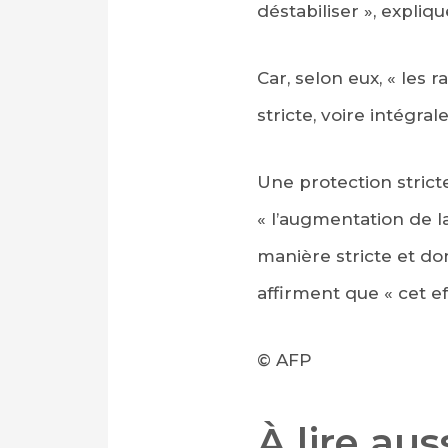
déstabiliser », expliqu
Car, selon eux, « les
stricte, voire intégra
Une protection strict
« l’augmentation de l
manière stricte et do
affirment que « cet 
© AFP
À lire au