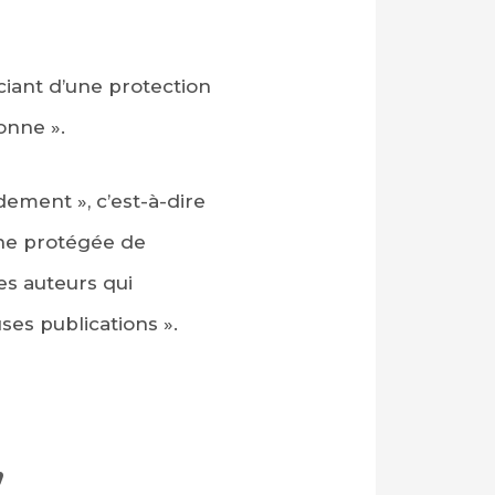
ciant d’une protection
onne ».
ement », c’est-à-dire
one protégée de
es auteurs qui
es publications ».
’