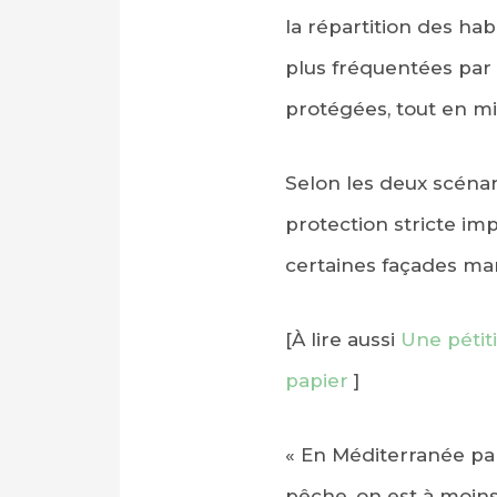
la répartition des hab
plus fréquentées par
protégées, tout en mi
Selon les deux scénar
protection stricte im
certaines façades mar
[À lire aussi
Une pétit
papier
]
« En Méditerranée par
pêche, on est à moins 