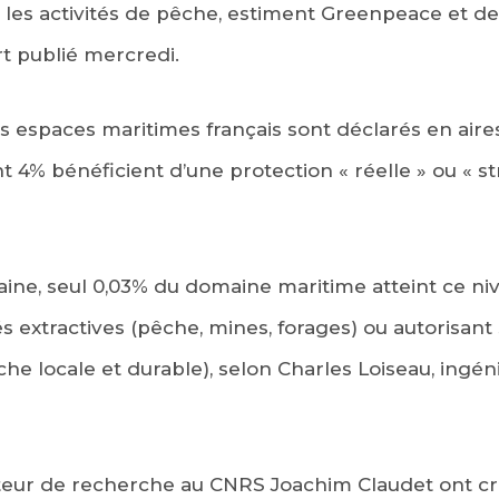
 les activités de pêche, estiment Greenpeace et d
t publié mercredi.
s espaces maritimes français sont déclarés en air
4% bénéficient d’une protection « réelle » ou « stri
ine, seul 0,03% du domaine maritime atteint ce niv
tés extractives (pêche, mines, forages) ou autorisa
che locale et durable), selon Charles Loiseau, ingé
ecteur de recherche au CNRS Joachim Claudet ont c