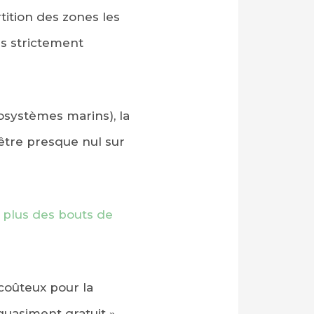
tition des zones les
es strictement
osystèmes marins), la
être presque nul sur
 plus des bouts de
coûteux pour la
quasiment gratuit »,