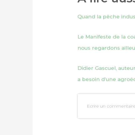
Quand la pêche indust
Le Manifeste de la coa
nous regardons ailleu
Didier Gascuel, auteu
a besoin d’une agroéc
PARTAGER SUR FAC
Ecrire un commentair
PARTAGER SUR LIN
IMPRIMER