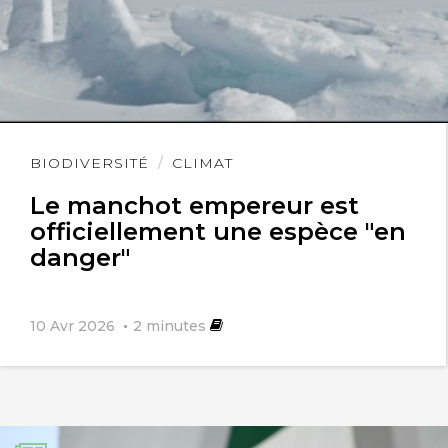
Lire
BIODIVERSITÉ
CLIMAT
l'article
Le manchot empereur est
officiellement une espèce "en
danger"
10 Avr 2026
2
minutes