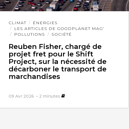
Lire
CLIMAT
ÉNERGIES
l'article
LES ARTICLES DE GOODPLANET MAG'
POLLUTIONS
SOCIÉTÉ
Reuben Fisher, chargé de
projet fret pour le Shift
Project, sur la nécessité de
décarboner le transport de
marchandises
09 Avr 2026
2
minutes