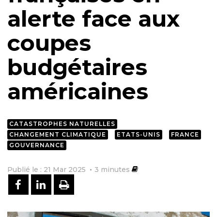
alerte face aux
coupes
budgétaires
américaines
CATASTROPHES NATURELLES
CHANGEMENT CLIMATIQUE
ETATS-UNIS
FRANCE
GOUVERNANCE
Publié le : 21 Mar 2025
3
minutes
PARTAGER SUR FACEBOOK
PARTAGER SUR LINKEDIN
IMPRIMER