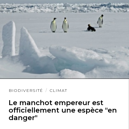
Lire
BIODIVERSITÉ
CLIMAT
l'article
Le manchot empereur est
officiellement une espèce "en
danger"