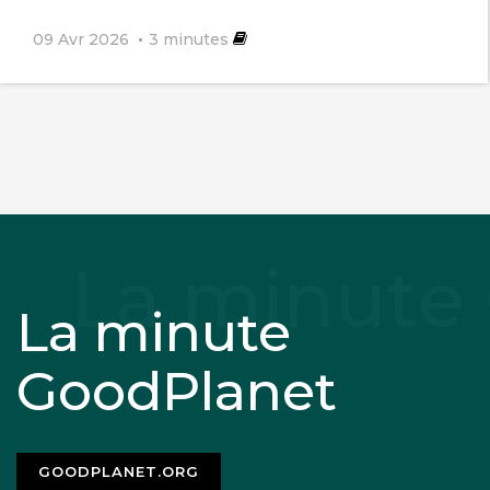
09 Avr 2026
3
minutes
La minute
GoodPlanet
GOODPLANET.ORG