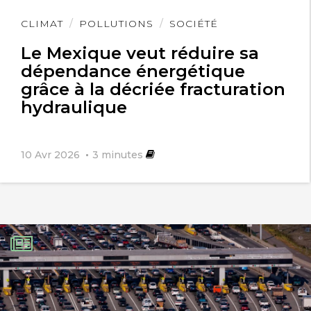
Lire
CLIMAT
POLLUTIONS
SOCIÉTÉ
l'article
Le Mexique veut réduire sa
dépendance énergétique
grâce à la décriée fracturation
hydraulique
10 Avr 2026
3
minutes