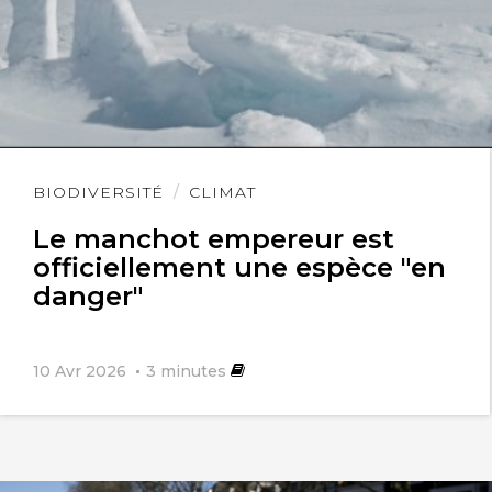
Lire
BIODIVERSITÉ
CLIMAT
l'article
Le manchot empereur est
officiellement une espèce "en
danger"
10 Avr 2026
3
minutes