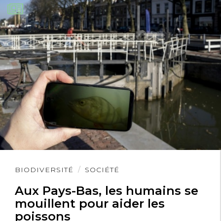
Lire
BIODIVERSITÉ
SOCIÉTÉ
l'article
Aux Pays-Bas, les humains se
mouillent pour aider les
poissons