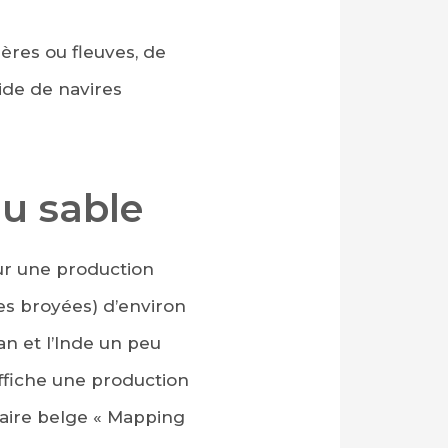
ières ou fleuves, de
aide de navires
du sable
ur une production
res broyées) d’environ
an et l’Inde un peu
affiche une production
itaire belge « Mapping