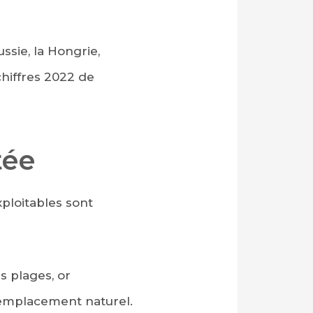
ssie, la Hongrie,
chiffres 2022 de
tée
ploitables sont
s plages, or
 remplacement naturel.