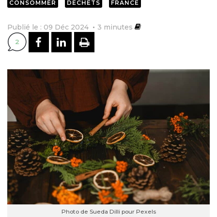
CONSOMMER
DÉCHETS
FRANCE
Publié le : 09 Déc 2024
3
minutes
PARTAGER SUR FACEBOOK
PARTAGER SUR LINKEDI
IMPRIMER
2
Photo de Sueda Dilli pour Pexels