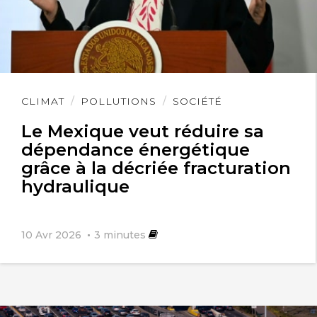
Lire
CLIMAT
POLLUTIONS
SOCIÉTÉ
l'article
Le Mexique veut réduire sa
dépendance énergétique
grâce à la décriée fracturation
hydraulique
10 Avr 2026
3
minutes