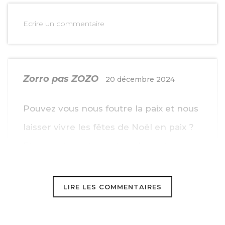
Ecrire un commentaire
Zorro pas ZOZO
20 décembre 2024
Pouvez vous nous foutre la paix et nous
laisser vivre les fêtes de Noël en paix ?
Et ça vaut aussi pour tous les autres
jours de l’année.
LIRE LES COMMENTAIRES