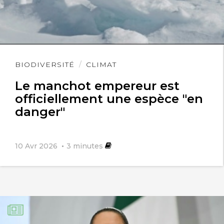
Lire
BIODIVERSITÉ
CLIMAT
l'article
Le manchot empereur est
officiellement une espèce "en
danger"
10 Avr 2026
3
minutes