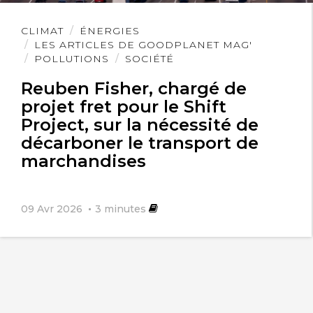
Lire
CLIMAT
ÉNERGIES
l'article
LES ARTICLES DE GOODPLANET MAG'
POLLUTIONS
SOCIÉTÉ
Reuben Fisher, chargé de
projet fret pour le Shift
Project, sur la nécessité de
décarboner le transport de
marchandises
09 Avr 2026
3
minutes