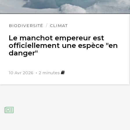
Lire
BIODIVERSITÉ
CLIMAT
l'article
Le manchot empereur est
officiellement une espèce "en
danger"
10 Avr 2026
2
minutes