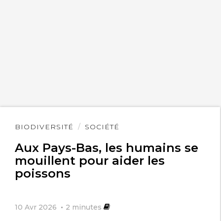
Lire
BIODIVERSITÉ
SOCIÉTÉ
l'article
Aux Pays-Bas, les humains se
mouillent pour aider les
poissons
10 Avr 2026
2
minutes