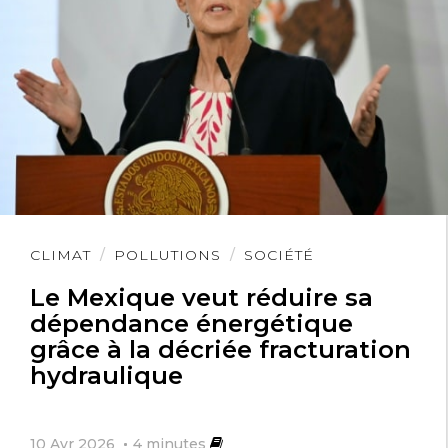
Lire
CLIMAT
POLLUTIONS
SOCIÉTÉ
l'article
Le Mexique veut réduire sa
dépendance énergétique
grâce à la décriée fracturation
hydraulique
10 Avr 2026
4
minutes