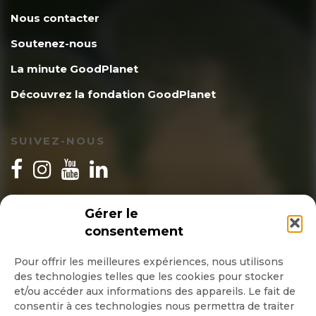
Nous contacter
Soutenez-nous
La minute GoodPlanet
Découvrez la fondation GoodPlanet
SUIVEZ-NOUS
INSCRIPTION NEWSLETTER
Gérer le
consentement
Pour offrir les meilleures expériences, nous utilisons
des technologies telles que les cookies pour stocker
Quotidienne
et/ou accéder aux informations des appareils. Le fait de
consentir à ces technologies nous permettra de traiter
Hebdo