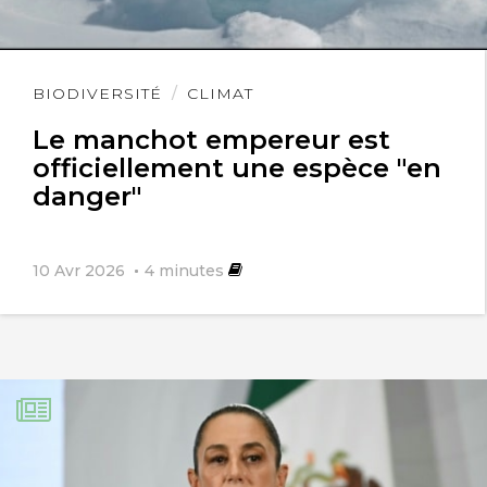
Lire
BIODIVERSITÉ
CLIMAT
l'article
Le manchot empereur est
officiellement une espèce "en
danger"
10 Avr 2026
4
minutes