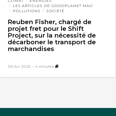
Lire
CLIMAT
ÉNERGIES
l'article
LES ARTICLES DE GOODPLANET MAG'
POLLUTIONS
SOCIÉTÉ
Reuben Fisher, chargé de
projet fret pour le Shift
Project, sur la nécessité de
décarboner le transport de
marchandises
09 Avr 2026
4
minutes