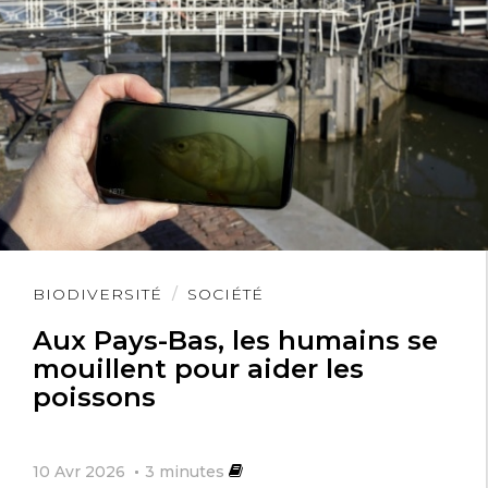
Lire
BIODIVERSITÉ
SOCIÉTÉ
l'article
Aux Pays-Bas, les humains se
mouillent pour aider les
poissons
10 Avr 2026
3
minutes