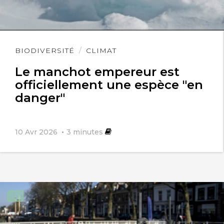
Lire
BIODIVERSITÉ
CLIMAT
l'article
Le manchot empereur est
officiellement une espèce "en
danger"
10 Avr 2026
3
minutes