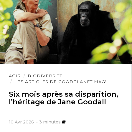
Lire
AGIR
BIODIVERSITÉ
l'article
LES ARTICLES DE GOODPLANET MAG'
Six mois après sa disparition,
l’héritage de Jane Goodall
10 Avr 2026
3
minutes