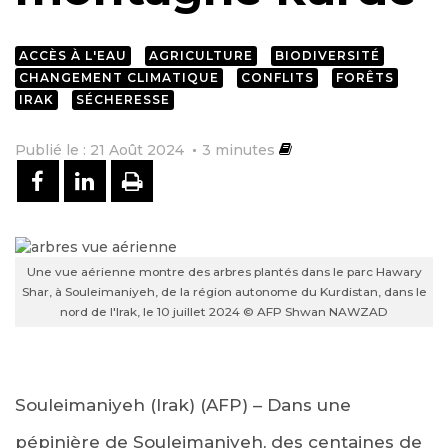
ACCÈS À L'EAU
AGRICULTURE
BIODIVERSITÉ
CHANGEMENT CLIMATIQUE
CONFLITS
FORÊTS
IRAK
SÉCHERESSE
Publié le : 21 Août 2024
3
minutes
PARTAGER SUR FACEBOOK
PARTAGER SUR LINKEDIN
IMPRIMER
Une vue aérienne montre des arbres plantés dans le parc Hawary
Shar, à Souleimaniyeh, de la région autonome du Kurdistan, dans le
nord de l'Irak, le 10 juillet 2024 © AFP Shwan NAWZAD
Souleimaniyeh (Irak) (AFP) – Dans une
pépinière de Souleimaniyeh, des centaines de