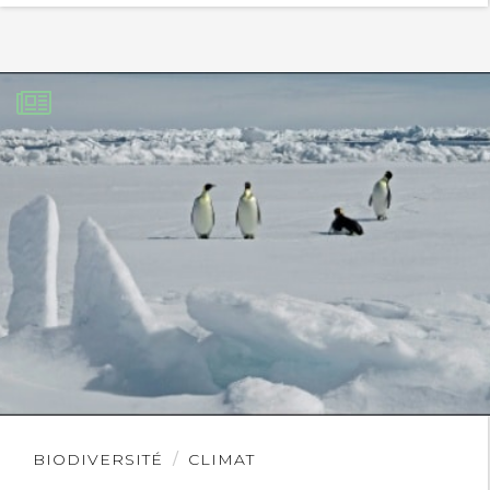
Lire
BIODIVERSITÉ
CLIMAT
l'article