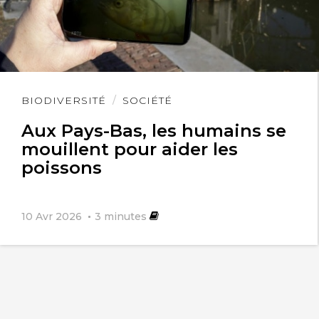
Lire
BIODIVERSITÉ
SOCIÉTÉ
l'article
Aux Pays-Bas, les humains se
mouillent pour aider les
poissons
10 Avr 2026
3
minutes