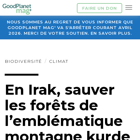
FAIRE UN DON
NOUS SOMMES AU REGRET DE VOUS INFORMER QUE
GOODPLANET MAG' VA S'ARRÊTER COURANT AVRIL
2026. MERCI DE VOTRE SOUTIEN. EN SAVOIR PLUS.
BIODIVERSITÉ
CLIMAT
En Irak, sauver
les forêts de
l’emblématique
montagne kurde