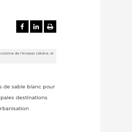
PARTAGER SUR FACEBOOK
PARTAGER SUR LINKEDI
IMPRIMER
ictime de l'érosion côtière, le
s de sable blanc pour
pales destinations
urbanisation