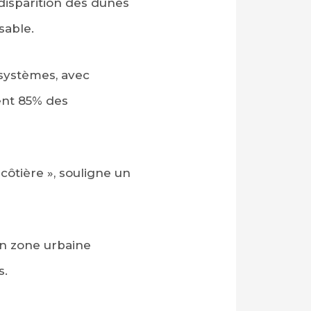
disparition des dunes
sable.
systèmes, avec
ent 85% des
côtière », souligne un
 en zone urbaine
s.