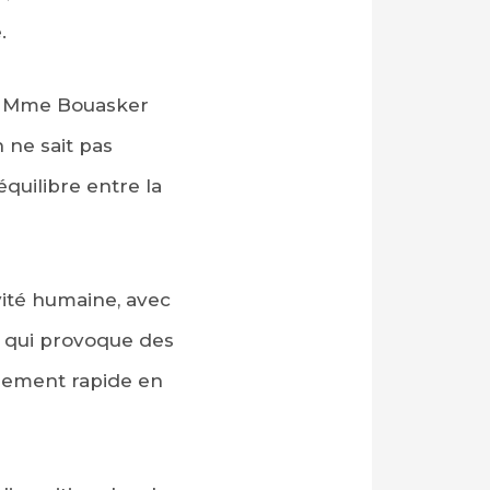
.
me, Mme Bouasker
 ne sait pas
équilibre entre la
vité humaine, avec
e qui provoque des
èrement rapide en