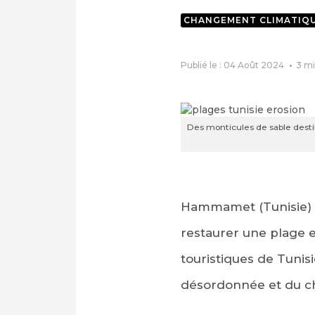
CHANGEMENT CLIMATIQ
Publié le : 04 Août 2024
3
mi
Des monticules de sable destin
Hammamet (Tunisie) (
restaurer une plage e
touristiques de Tunisi
désordonnée et du c