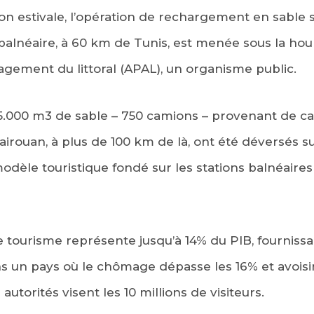
ison estivale, l’opération de rechargement en sable 
é balnéaire, à 60 km de Tunis, est menée sous la ho
gement du littoral (APAL), un organisme public.
 15.000 m3 de sable – 750 camions – provenant de ca
irouan, à plus de 100 km de là, ont été déversés sur
dèle touristique fondé sur les stations balnéaire
 tourisme représente jusqu’à 14% du PIB, fournissa
ns un pays où le chômage dépasse les 16% et avoisi
autorités visent les 10 millions de visiteurs.